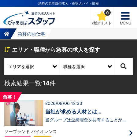
急募の男性風俗求人・高収入バイト情報
0
検討リスト
MENU
急募のお仕事
エリア・職種から急募の求人を探す
検索結果一覧:
14
件
急募！
2026/08/06 12:33
当社が求める人材とは…
当グループは企業理念を共有することがで
き、【情熱】【向上心】【チャレンジ精
神】を持っている方を求めています。さら
ソープランド バイオレンス
に！『ハピネスグループは、店舗数が増え