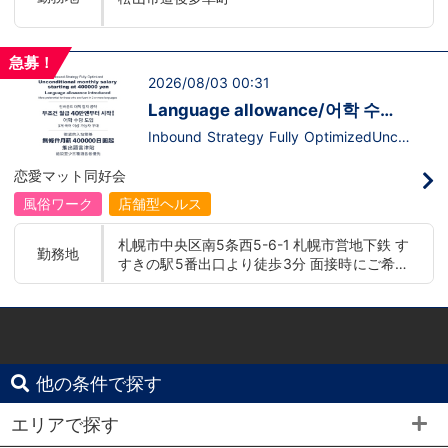
なたの想いを聞かせてください。その後、
とは2980円ではございませ
私たちの想いを説明させていただきます。
ん！！！！ 実力主義ですので、勤続年数
その話の中で共感できるか/出来ないかだ
が長いから偉いって事はなく、社歴が浅く
と思います。ご応募お待ちしておりま
ても、頑張り次第で役職者へのしあがれま
急募！
す！！
す！！ 最短入社8ヶ月で店長になった先
2026/08/03 00:31
輩も！ こう聞くと夢のある仕事だと思い
ます。一般企業で上に駆け上がるまでは勤
Language allowance/어학 수
続年数や時間が必要で、どれだけ時間をか
당 도입/推出語言津貼
けても結果が出ない場合がありますよ
Inbound Strategy Fully OptimizedUncon
ね。。。2980円ならいつまで経っても…
ditional monthly salary starting at 400,0
ってことはございません！しっかりと評価
00 yenLanguage allowance introduced
恋愛マット同好会
を行う会社ですので、頑張りが認められな
More preferential for those who are fluen
いって事はないんです。認められる＝自分
t in 3 or more languages인바운드 대책 철
風俗ワーク
店舗型ヘルス
の自信にも繋がりますので自分自身の成長
저 공략무조건 월급 40만엔부터 시작!어
を実感出来る環境です。 さらに！まだま
학 수당 도입3개 국어 이상 가능자 우대 徹
札幌市中央区南5条西5-6-1 札幌市営地下鉄 す
だこれからも店舗数拡大 を視野に入れて
底的入站策略無條件月薪 400,000 日圓起
勤務地
すきの駅5番出口より徒歩3分 面接時にご希望
おります！！！だから誰にでもチャンスは
推出語言津貼能說至少三種語言者優先
あります。今の自分を変えたい！生活を変
の勤務地をお伺いし、配属店舗を決定いたし
えたい！もっと稼ぎたい！！ 熱意のある
ます。 入社後の転勤についても希望を考慮い
方からのご応募をお待ちしております(^^)
たします。 ■札幌エリア：北海道札幌市 地下
／
鉄南北線すすきの駅 ■横浜エリア：神奈川県
横浜市中区 ・京急線黄金町駅、日ノ出町駅 ・
市営地下鉄阪東橋駅、伊勢佐木長者町駅 ・JR
他の条件で探す
横浜線関内駅 ■土浦エリア：茨城県土浦市桜
町 ・JR常磐線土浦駅
エリアで探す