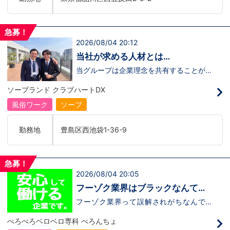
はまる！で十分なんです。まずは応募し
なたの想いを聞かせてください。その後、
ませんか？？当グループは年功序列ではな
て、面接時にあなたの想いを聞かせてくだ
私たちの想いを説明させていただきます。
く実力主義です。頑張り次第でいくらでも
さい。その後、私たちの想いを説明させて
その話の中で共感できるか/出来ないかだ
店長や幹部枠への昇格が可能なんです！力
いただきます。その話の中で共感できる
と思います。ご応募お待ちしておりま
のある方には必要な席をしっかりご用意で
急募！
か/出来ないかだと思います。ご応募お待
す！！
きる環境ですのでご安心ください。実際に
2026/08/04 20:12
ちしております！！
入社後、最短で8ヶ月で店長になった先輩
もいます。その先輩のあとにアナタも続き
当社が求める人材とは…
ませんか！？勿論、男性だけではなく女性
も活躍中。ハピネスグループ初の女性店長
当グループは企業理念を共有することがで
だって目指せます。ハピネスグループはナ
き、【情熱】【向上心】【チャレンジ精
イトレジャー業界だからといって一般大手
神】を持っている方を求めています。さら
ソープランド クラブハートDX
企業様に引けを取らない体制で取り組んで
に！『ハピネスグループは、店舗数が増え
いる会社です。そのため、誰もが安心して
ます！！』つまり…【店長/幹部】の空き
風俗ワーク
ソープ
入社・勤務のできる環境なのです。それで
枠があるってことです。実際に働いてみ
もまだ不安だな…と思う方は是非オフィシ
て、上が詰まってて空き枠が無い…全然役
ャルサイトをご覧下さい。
職者になれない(´;ω;｀)なんて経験はあり
勤務地
豊島区西池袋1-36-9
【https://happiness-group.biz/】※お手
ませんか？？当グループは年功序列ではな
数ですがコピー＆ペーストしてURLを開い
く実力主義です。頑張り次第でいくらでも
ていただければです。応募に迷ってる方や
店長や幹部枠への昇格が可能なんです！力
他社と比較検討中など。そのような時は1
のある方には必要な席をしっかりご用意で
急募！
回サイトを見ていただければ何か変わるか
きる環境ですのでご安心ください。実際に
2026/08/04 20:05
もしれません。アナタからのご連絡お待ち
入社後、最短で8ヶ月で店長になった先輩
しております。＜お給料に関して＞月収
もいます。その先輩のあとにアナタも続き
フーゾク業界はブラックなんて言
500,000円スタート+交通費、家族手当、
ませんか！？勿論、男性だけではなく女性
わせない！！安心して働ける環境
禁煙手当、社訓手当、昇給昇格は随時実
も活躍中。ハピネスグループ初の女性店長
フーゾク業界って誤解されがちなんです
施、賞与年4回。最短８カ月で店長昇格の
だって目指せます。ハピネスグループはナ
が、皆さんはどれだけホントの事を知って
をご提案（・∀・）！
実績あり。＜待遇＞社会保険、厚生年金、
イトレジャー業界だからといって一般大手
いますか(´?ω?｀)多くの方が休みがない/
ぺろぺろベロベロ専科 ぺろんちょ
雇用保険、労災、は入社初日から加入有給
企業様に引けを取らない体制で取り組んで
拘束時間が長い(12時間以上は当たり前)/