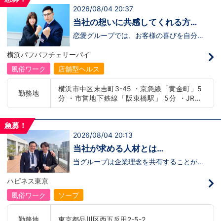
出稼ぎキャンペーン」実施中！1年勤務
OK！ 社用車利用も可能！（※社用車利
2026/08/04 20:37
■横浜エリア：神奈川県横浜市中区 ・京急線
480万円＋目標達成報奨金100万円☆※今
用時は時給変動あり）「今すぐ稼ぎた
黄金町駅、日ノ出町駅 ・市営地下鉄阪東橋
だけ限定引越し代も当社負担！！！
い！」「業界に興味はあるけどちょっと不
当社の想いに共感してくれる方、
安...」「運転が好き！」という方、大歓
駅、伊勢佐木長者町駅 ・JR横浜線関内駅 ■札
大募集‼
迎！スピード採用中につき、ご応募はお急
恋愛グループでは、お客様の喜びを自分自
幌エリア：北海道札幌市 地下鉄南北線すすき
ぎください！恋愛グループでは、お客様の
身の喜びに感じられるような人物を求めて
の駅
喜びを自分自身の喜びに感じられるような
います！・接客が好き・お客様が笑顔にな
横浜パフパフチェリーパイ
人物を求めています！・接客が好き・お客
ると自分も嬉しい・お客様だけでなく、働
様が笑顔になると自分も嬉しい・お客様だ
く仲間もキャストさんも笑顔になると嬉し
風俗ワーク
店舗型ヘルス
けでなく、働く仲間もキャストさんも笑顔
い・喜んで(楽しんで)もらう為にはどうし
になると嬉しい・喜んで(楽しんで)もらう
たらいいのか？を考えられる上記のような
横浜市中区末吉町3-45 ・京急線「黄金町」5
為にはどうしたらいいのか？を考えられる
方が当グループでは活躍の場を広げていま
勤務地
分 ・市営地下鉄線「阪東橋駅」 5分 ・JR線
上記のような方が当グループでは活躍の場
す。他にも…・失敗しても諦めない！・と
を広げています。他にも…・失敗しても諦
にかくやる気だけは負けない！・環境を変
「関内駅」15分
めない！・とにかくやる気だけは負けな
えてチャレンジしたい！・とにかくお給料
い！・環境を変えてチャレンジしたい！・
をあげたい！など。接客業経験がないから
急募！
とにかくお給料をあげたい！など。接客業
ダメという事は一切なく、自分の将来のビ
2026/08/04 20:13
経験がないからダメという事は一切なく、
ジョンの為にこうしたい！こうなりたい！
自分の将来のビジョンの為にこうしたい！
と強い意志を持ってる方にも平等にチャン
当社が求める人材とは…
こうなりたい！と強い意志を持ってる方に
スがある職場になっています。その為、未
も平等にチャンスがある職場になっていま
経験からの応募も大歓迎です。今働いてる
当グループは企業理念を共有することがで
す。その為、未経験からの応募も大歓迎で
先輩方は、異業種から転職してきた方が圧
き、【情熱】【向上心】【チャレンジ精
す。今働いてる先輩方は、異業種から転職
倒的に多いです。「ちょっと求めてる人物
神】を持っている方を求めています。さら
ハピネス東京
してきた方が圧倒的に多いです。「ちょっ
像と自分は違うかも…？」と思う方もいる
に！『ハピネスグループは、店舗数が増え
と求めてる人物像と自分は違うかも…？」
と思います。ですが、よく考えてくださ
ます！！』つまり…【店長/幹部】の空き
風俗ワーク
ソープ
と思う方もいると思います。ですが、よく
い。全てが当てはまる人の方が少ないと思
枠があるってことです。実際に働いてみ
考えてください。全てが当てはまる人の方
います。ココは自分にも当てはまる！で十
て、上が詰まってて空き枠が無い…全然役
が少ないと思います。ココは自分にも当て
分なんです。まずは応募して、面接時にあ
職者になれない(´;ω;｀)なんて経験はあり
勤務地
東京都品川区西五反田2-5-2