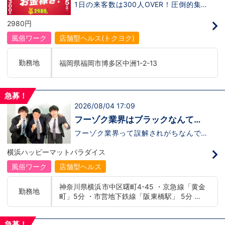
時給1,300円～、月給35万～！
1日の来客数は300人OVER！圧倒的集客
松山道後温泉 沖縄 沖縄：那覇市※出店準備中
力！はっきり言って毎日が忙しい！だから
他にも続々出店予定 遠方からのご応募の方に
こそ一緒に働く社員に随時還元します！ア
2980円
はWEB面接対応しております
ルバイトは時給1,300円～（深夜割増込
み 1,625円）正社員（未経験）でも月給
風俗ワーク
店舗型ヘルス(トクヨク)
35万スタート！正社員（店長・幹部候
補）は月給40万スタート！とにかく元気
で明るい方、即採用！給与は35万円以上
勤務地
福岡県福岡市博多区中洲1-2-13
可能！やる気次第でどんどん昇給できま
す！！！いずれは業界初！？退職金制度も
設ける予定です！学歴・経験不問 未経験
者大歓迎です。やる気を重視します！面接
急募！
は随時受け付けておりますので、お気軽に
2026/08/04 17:09
お問い合わせ下さい！
フーゾク業界はブラックなんて言
わせない！！安心して働ける環境
フーゾク業界って誤解されがちなんです
が、皆さんはどれだけホントの事を知って
をご提案！
いますか?多くの方が休みがない/拘束時間
横浜ハッピーマットパラダイス
が長い(12時間以上は当たり前)/社員に怖
い人がいると思っているようです。。。し
風俗ワーク
店舗型ヘルス
かし！！！！実はイメージが先行している
だけでこれは本当のお話ではございません
神奈川県横浜市中区曙町4-45 ・京急線「黄金
(Ｔ▽Ｔ)噂に惑わされないでください。＼
勤務地
町」5分 ・市営地下鉄線「阪東橋駅」 5分 ・J
＼それでは説明致します／／恋愛グループ
とはどんな会社なのか！ ↓ ↓
R線「関内駅」15分
↓■普通の一般企業と変わりありません。
※安心の社会保険完備！しいて違いを言う
急募！