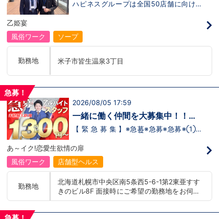
ノ
をしっかりご用意できる環境ですのでご安
ハピネスグループは全国50店舗に向けて
岡：中洲川端駅から徒歩8分 沖縄：那覇市※出
心ください。実際に入社後、最短で8ヶ月
着々と店舗拡大中です！では！好調なハピ
店準備中 他にも続々出店予定 遠方からのご応
で店長になった先輩もいます。その先輩の
ネスグループで働く利点とは！？新しいお
乙姫宴
募の方にはWEB面接対応しております
あとにアナタも続きませんか！？
店がまた増えるので役職ポストに空き枠
有！！ つまり・・・ハピネスグループの
風俗ワーク
ソープ
中でも、今！1番役職に就けるチャンスが
転がっているんです。こ、これは…(ﾟДﾟ;)
「今」入社するべきじゃないです
勤務地
米子市皆生温泉3丁目
か！？！？ のし上がりたいなら、このビ
ッグチャンス見逃さないでください！！チ
ャンスの多いグループで上を目指しません
か？？当グループは年功序列ではなく実力
急募！
主義です。 頑張り次第でいくらでも店長
2026/08/05 17:59
や幹部枠への昇格が可能なんです！力のあ
る方には必要な席をしっかりご用意できる
一緒に働く仲間を大募集中！！
環境ですのでご安心ください。実際に入社
【アルバイト・送迎ドライバー急
後、最短で8ヶ月で店長になった先輩もい
【 緊 急 募 集 】※急募※急募※急募※①ス
ます。その先輩のあとにアナタも続きませ
タッフアルバイト！②お客様送迎ドライ
募】
んか！？ 勿論、男性だけではなく女性も
バー！店舗間5分程度お客様を送迎するだ
あ～イク!恋愛生欲情の扉
活躍中。ハピネスグループ初の女性店長だ
け！時給：①1,300円～②1,100円～勤務
って目指せます。それでもまだ迷ってるっ
時間：①早番：8:00～18:00 （食事休憩
風俗ワーク
店舗型ヘルス
て方は是非オフィシャルサイトをご覧下さ
あり：実働9時間） 遅番：16:00～翌
い。【https://happiness-group.biz/​】 ※
2:00（食事休憩あり：実働9時間）②土
北海道札幌市中央区南5条西5-6-1第2東亜すす
お手数ですがコピー＆ペーストしてURLを
日祝日の日中(9時～16時位まで)、平日夜
勤務地
きのビル8F 面接時にご希望の勤務地をお伺い
開いていただければです。先輩のインタビ
(夕方～24時位まで)※ご希望があれば、そ
ュー動画など、アナタが一歩踏み出すキッ
の他のシフト調整も可能です。お気軽にご
し、配属店舗を決定いたします。 入社後の転
カケになるものがあるかもしれません。是
相談ください。条件：①笑顔、元気な方
勤についても希望を考慮いたします。 ■土浦
非ご覧ください(^^)鳥取米子で 「オトコの
であればOK！②ご自身の車持ち込み
急募！
エリア：茨城県土浦市桜町 ・JR常磐線土浦駅