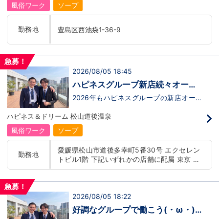
ます！！』つまり…【店長/幹部】の空き
風俗ワーク
ソープ
枠があるってことです。実際に働いてみ
て、上が詰まってて空き枠が無い…全然役
職者になれない(´;ω;｀)なんて経験はあり
勤務地
豊島区西池袋1-36-9
ませんか？？当グループは年功序列ではな
く実力主義です。頑張り次第でいくらでも
店長や幹部枠への昇格が可能なんです！力
のある方には必要な席をしっかりご用意で
急募！
きる環境ですのでご安心ください。実際に
2026/08/05 18:45
入社後、最短で8ヶ月で店長になった先輩
もいます。その先輩のあとにアナタも続き
ハピネスグループ新店続々オープ
ませんか！？勿論、男性だけではなく女性
ン決定！
も活躍中。ハピネスグループ初の女性店長
2026年もハピネスグループの新店オープ
だって目指せます。ハピネスグループはナ
ンが決定！新しいお店で新しい環境で働い
イトレジャー業界だからといって一般大手
てみませんか？いままでの職歴も学歴も一
ハピネス＆ドリーム 松山道後温泉
企業様に引けを取らない体制で取り組んで
切関係ありません。頑張り次第で20代で
いる会社です。そのため、誰もが安心して
年収1000万円も夢じゃないんです！一般
風俗ワーク
ソープ
入社・勤務のできる環境なのです。それで
職からの転職や、女性からのご応募大歓
もまだ不安だな…と思う方は是非オフィシ
迎！学歴・職歴・性別など関係なく、スタ
愛媛県松山市道後多幸町5番30号 エクセレン
ャルサイトをご覧下さい。
ッフ一人ひとりが働きやすい環境のお店で
勤務地
トビル1階 下記いずれかの店舗に配属 東京 五
【https://happiness-group.biz/】※お手
す。現在多くの女性スタッフが勤務してお
数ですがコピー＆ペーストしてURLを開い
ります。業界経験のある方もない方もご応
反田：五反田駅から徒歩2分 池袋：池袋駅西
ていただければです。応募に迷ってる方や
募大歓迎です！キャスト経験のある方には
口から徒歩2分 吉原：三ノ輪駅から徒歩8分 神
他社と比較検討中など。そのような時は1
新人キャストさんにお仕事を教えるアドバ
急募！
奈川 横浜：京急線黄金町駅から徒歩8分 茨城
回サイトを見ていただければ何か変わるか
イザーのお仕事もございます。当グループ
2026/08/05 18:22
水戸：水戸駅からバス5分 北海道 札幌：すす
もしれません。アナタからのご連絡お待ち
は年功序列ではなく実力主義です。 頑張
きの駅から徒歩5分 中国・四国 鳥取：米子市
しております。
り次第でいくらでも店長や幹部枠への昇格
好調なグループで働こう(・ω・)
が可能なんです！力のある方には必要な席
皆生温泉 愛媛：松山道後温泉 九州・沖縄 福