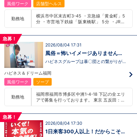
休暇付与、社員旅行やオーダースーツの福
いる会社です。そのため、誰もが安心して
社員に怖い人がいると思っているようで
風俗ワーク
店舗型ヘルス
利厚生あり学歴・経歴・資格・年齢・性別
入社・勤務のできる環境なのです。それで
す。。。だがしかし！！！！実はイメージ
は一切不問。あなたの『これから』に先行
もまだ不安だな…と思う方は是非オフィシ
が先行しているだけでこれは本当のお話で
横浜市中区末吉町3-45 ・京急線「黄金町」5
投資させていただきます。＜お仕事の内容
ャルサイトをご覧下さい。
はございません(Ｔ▽Ｔ)噂に惑わされない
勤務地
分 ・市営地下鉄線「阪東橋駅」 5分 ・JR線
＞お客様を笑顔にし、キャストさんが働き
【https://happiness-group.biz/】※お手
でください。＼＼それでは説明致します／
やすいように日々考えて環境を整えていく
数ですがコピー＆ペーストしてURLを開い
／恋愛グループとはどんな会社なのか！
「関内駅」15分
のが業務になります。特別な技能は要りま
ていただければです。応募に迷ってる方や
↓ ↓ ↓■なんら普通の一般企業と
せん。丁寧さ、誠実さ、笑顔、感謝の気持
他社と比較検討中など。そのような時は1
変わりありません。※安心の社会保険完
急募！
ちがあればOKです。
回サイトを見ていただければ何か変わるか
備！しいて違いを言うなら扱ってる業種が
2026/08/04 17:31
もしれません。アナタからのご連絡お待ち
ナイトレジャーってだけです。※(暴○団の
しております。
ような）怖い先輩はおりません。■隔週休
風俗＝怖いイメージありません
2日制（完全週休2日制も選択可能）■拘
か？選ぶならクリーンな会社一
束時間は9.5時間（休憩時間あり）■ハロ
ハピネスグループは暴〇団との繋がりが一
ーワークに掲載出来る優良企業さらには！
切ございません！！風俗店と言えば、怖い
択！
一般企業よりイイとこがございます。●大
人がバックにいて、辞める時とか怖い思い
ハピネス＆ドリーム福岡
幅な収入アップが見込める。●短期間で昇
をするんじゃないの…(((;´･ω･)))？？と思
格が出来、頑張り次第ですぐに役職者へ。
ってる方も多いと思います。それは当グル
風俗ワーク
ソープ
(一般企業では昇格がゆるやかでなかなか
ープではありえません！！！！また、そう
役職につけない場合も。。。)●最大年4回
いったイメージ改革にも積極的に取り組ん
福岡県福岡市博多区中洲1-4-18 下記の全エリ
昇給あり！●実力主義のため、経験が少な
でおります。詳しくは、弊社社長がお答え
勤務地
アで募集を行っております。 東京 五反田：五
い未経験者でもチャンスがたくさんある。
している動画をお店ページにアップしてお
などなど。働いて損のない内容となってい
りますのでご確認ください！安心安全に働
反田駅から徒歩2分 池袋：池袋駅西口から徒
ます。是非ご検討下さいヽ(・∀・)ノ
くなら、ハピネスグループ一択です！！あ
歩2分 吉原：三ノ輪駅から徒歩8分 神奈川 横
なたのなりたい未来をハピネス＆ドリーム
急募！
浜：京急線黄金町駅から徒歩8分 茨城 水戸：
福岡で描きませんか？？ご応募お待ちして
2026/08/04 17:30
水戸駅からバス5分 福岡 福岡：中洲川端駅か
おります。
ら徒歩8分 北海道 札幌：すすきの駅から徒歩
1日来客300人以上！だからこそ！
5分 中国・四国 鳥取：米子市皆生温泉 愛媛：