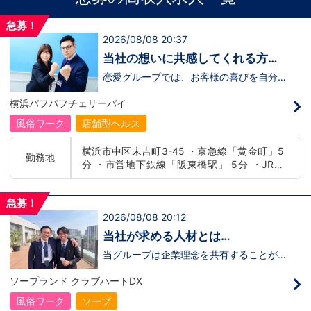
急募！
2026/08/08 20:37
当社の想いに共感してくれる方、
大募集‼
恋愛グループでは、お客様の喜びを自分自
身の喜びに感じられるような人物を求めて
います！・接客が好き・お客様が笑顔にな
横浜パフパフチェリーパイ
ると自分も嬉しい・お客様だけでなく、働
く仲間もキャストさんも笑顔になると嬉し
風俗ワーク
店舗型ヘルス
い・喜んで(楽しんで)もらう為にはどうし
たらいいのか？を考えられる上記のような
横浜市中区末吉町3-45 ・京急線「黄金町」5
方が当グループでは活躍の場を広げていま
勤務地
分 ・市営地下鉄線「阪東橋駅」 5分 ・JR線
す。他にも…・失敗しても諦めない！・と
にかくやる気だけは負けない！・環境を変
「関内駅」15分
えてチャレンジしたい！・とにかくお給料
をあげたい！など。接客業経験がないから
急募！
ダメという事は一切なく、自分の将来のビ
2026/08/08 20:12
ジョンの為にこうしたい！こうなりたい！
と強い意志を持ってる方にも平等にチャン
当社が求める人材とは…
スがある職場になっています。その為、未
経験からの応募も大歓迎です。今働いてる
当グループは企業理念を共有することがで
先輩方は、異業種から転職してきた方が圧
き、【情熱】【向上心】【チャレンジ精
倒的に多いです。「ちょっと求めてる人物
神】を持っている方を求めています。さら
ソープランド クラブハートDX
像と自分は違うかも…？」と思う方もいる
に！『ハピネスグループは、店舗数が増え
と思います。ですが、よく考えてくださ
ます！！』つまり…【店長/幹部】の空き
風俗ワーク
ソープ
い。全てが当てはまる人の方が少ないと思
枠があるってことです。実際に働いてみ