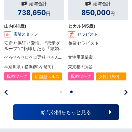
給与合計
給与合計
738,650
850,000
円
円
山内
(41歳)
ヒカル
(45歳)
店舗スタッフ
セラピスト
正
委
安定と保証と愛情。 “恋愛グ
兼業セラピスト
ループ”に転職したら「結婚で
きました（笑）」
ぺろぺろベロベロ専科 ぺろんちょ
女性用風俗帝
神奈川県 / 横浜(関内·曙町)
東京都 / 渋谷
風俗ワーク
風俗ワーク
店舗型ヘルス
女性用風俗
（女風）
給与公開をもっと見る