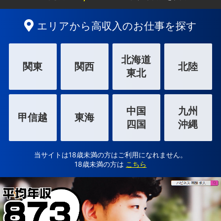
エリアから高収入のお仕事を探す
北海道
関東
関西
北陸
東北
中国
九州
甲信越
東海
四国
沖縄
当サイトは18歳未満の方はご利用になれません。
18歳未満の方は
こちら