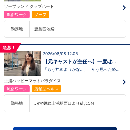
のリアル
の駅
るのかな…？」そんな不安を抱えながら好
ソープランド クラブハート
奇心で裏方に飛び込んだ北村さん。実際に
は、入社初日でそのイメージがガラッと変
風俗ワーク
ソープ
わり、「本当に優しい人ばかり」と感じた
そうです。未経験のキャストに寄り添い、
不安な表情が笑顔に変わっていく瞬間を見
勤務地
豊島区池袋
届けることが、この仕事の大きなやりがい
だと語ってくれました。動画では、入社の
きっかけから、職場の雰囲気、自分が成長
できたポイント、将来の展望までリアルに
急募！
話してくれています。 動画はこちらから
2026/08/08 12:05
↓https://youtu.be/UY9DxQ22NBA
【元キャストが主任へ】一度は退
職を考えた3年目スタッフの転機
「もう辞めようかな...」 そう思った経験
があるからこそ、今の彼女がありま
す。 今回の動画では、土浦店所属・森田
土浦ハッピーマットパラダイス
主任にインタビュー。元キャストの彼女
が、入社してから挫折を経験しながら
風俗ワーク
店舗型ヘルス
も 主任へと成長した背景 には、意外に
も “社長との距離の近さ” がありまし
た。 当グループを選んだ理由、印象に残
勤務地
JR常磐線土浦駅西口より徒歩5分
っているエピソード、そして意外な趣味ま
で。森田主任の飾らない人柄が垣間見える
インタビューです。 動画はこちらから
↓ https://www.youtube.com/watch?
v=trgURXGX--8