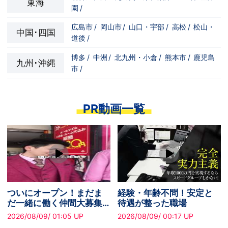
東海
園
/
広島市
/
岡山市
/
山口・宇部
/
高松
/
松山・
中国･四国
道後
/
博多
/
中洲
/
北九州・小倉
/
熊本市
/
鹿児島
九州･沖縄
市
/
PR動画一覧
ついにオープン！まだま
経験・年齢不問！安定と
だ一緒に働く仲間大募集
待遇が整った職場
中です！
2026/08/09/ 01:05 UP
2026/08/09/ 00:17 UP