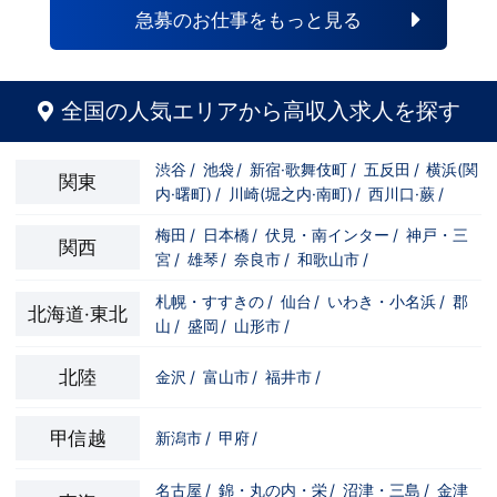
急募のお仕事をもっと見る
全国の人気エリアから高収入求人を探す
渋谷
/
池袋
/
新宿·歌舞伎町
/
五反田
/
横浜(関
関東
内·曙町)
/
川崎(堀之内·南町)
/
西川口·蕨
/
梅田
/
日本橋
/
伏見・南インター
/
神戸・三
関西
宮
/
雄琴
/
奈良市
/
和歌山市
/
札幌・すすきの
/
仙台
/
いわき・小名浜
/
郡
北海道·東北
山
/
盛岡
/
山形市
/
北陸
金沢
/
富山市
/
福井市
/
甲信越
新潟市
/
甲府
/
名古屋
/
錦・丸の内・栄
/
沼津・三島
/
金津