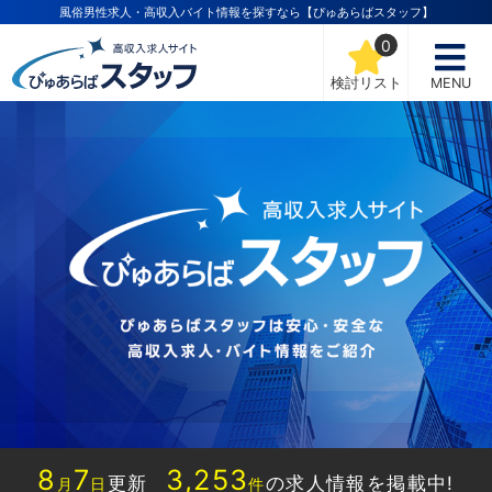
風俗男性求人・高収入バイト情報を探すなら【ぴゅあらばスタッフ】
0
検討リスト
MENU
8
7
3,253
更新
の求人情報を掲載中!
月
日
件