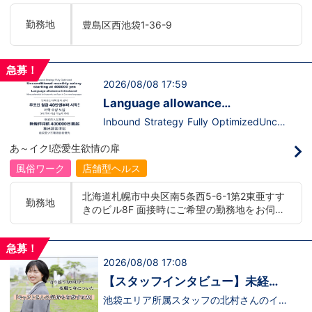
います。ココは自分にも当てはまる！で十
て、上が詰まってて空き枠が無い…全然役
分なんです。まずは応募して、面接時にあ
職者になれない(´;ω;｀)なんて経験はあり
勤務地
豊島区西池袋1-36-9
なたの想いを聞かせてください。その後、
ませんか？？当グループは年功序列ではな
私たちの想いを説明させていただきます。
く実力主義です。頑張り次第でいくらでも
その話の中で共感できるか/出来ないかだ
店長や幹部枠への昇格が可能なんです！力
と思います。ご応募お待ちしておりま
のある方には必要な席をしっかりご用意で
急募！
す！！
きる環境ですのでご安心ください。実際に
2026/08/08 17:59
入社後、最短で8ヶ月で店長になった先輩
もいます。その先輩のあとにアナタも続き
Language allowance
ませんか！？勿論、男性だけではなく女性
introduced/推出語言津貼
も活躍中。ハピネスグループ初の女性店長
Inbound Strategy Fully OptimizedUncon
だって目指せます。ハピネスグループはナ
ditional monthly salary starting at 400,0
イトレジャー業界だからといって一般大手
00 yenLanguage allowance introduced
あ～イク!恋愛生欲情の扉
企業様に引けを取らない体制で取り組んで
More preferential for those who are fluen
いる会社です。そのため、誰もが安心して
t in 3 or more languages인바운드 대책 철
風俗ワーク
店舗型ヘルス
入社・勤務のできる環境なのです。それで
저 공략무조건 월급 40만엔부터 시작!어
もまだ不安だな…と思う方は是非オフィシ
학 수당 도입3개 국어 이상 가능자 우대 徹
北海道札幌市中央区南5条西5-6-1第2東亜すす
ャルサイトをご覧下さい。
底的入站策略無條件月薪 400,000 日圓起
勤務地
きのビル8F 面接時にご希望の勤務地をお伺い
【https://happiness-group.biz/】※お手
推出語言津貼能說至少三種語言者優先
数ですがコピー＆ペーストしてURLを開い
し、配属店舗を決定いたします。 入社後の転
ていただければです。応募に迷ってる方や
勤についても希望を考慮いたします。 ■土浦
他社と比較検討中など。そのような時は1
急募！
エリア：茨城県土浦市桜町 ・JR常磐線土浦駅
回サイトを見ていただければ何か変わるか
2026/08/08 17:08
■横浜エリア：神奈川県横浜市中区 ・京急線
もしれません。アナタからのご連絡お待ち
黄金町駅、日ノ出町駅 ・市営地下鉄阪東橋
しております。
【スタッフインタビュー】未経験
駅、伊勢佐木長者町駅 ・JR横浜線関内駅 ■札
で飛び込んだスタッフが語る職場
池袋エリア所属スタッフの北村さんのイン
幌エリア：北海道札幌市 地下鉄南北線すすき
タビュー動画を公開しました。「怖い人い