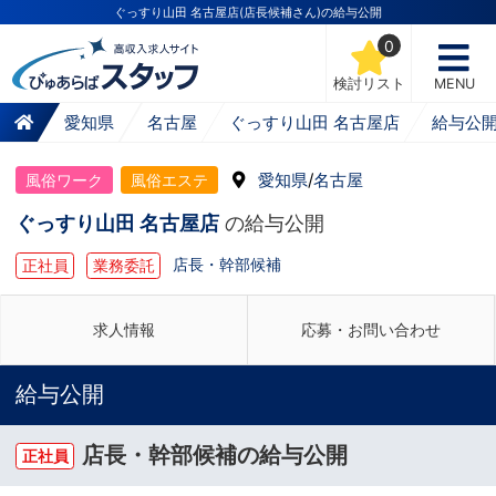
ぐっすり山田 名古屋店(店長候補さん)の給与公開
0
検討リスト
MENU
愛知県
名古屋
ぐっすり山田 名古屋店
給与公
愛知県
/
名古屋
風俗ワーク
風俗エステ
ぐっすり山田 名古屋店
の給与公開
店長・幹部候補
正社員
業務委託
求人情報
応募・お問い合わせ
給与公開
店長・幹部候補の給与公開
正社員