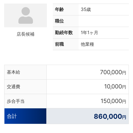
年齢
35歳
職位
勤続年数
1年1ヶ月
店長候補
前職
他業種
700,000
基本給
円
10,000
交通費
円
150,000
歩合手当
円
860,000
合計
円