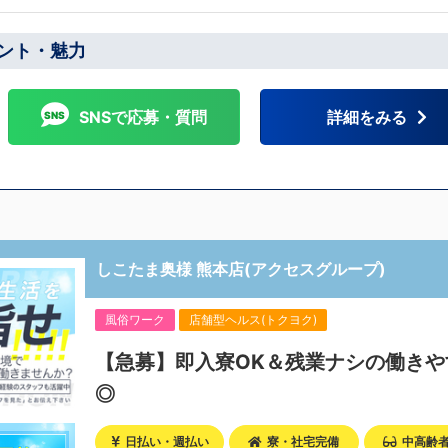
ント・魅力
SNSで応募・質問
詳細をみる
しこたま奥様 熊本店(アクセスグループ)
風俗ワーク
店舗型ヘルス(トクヨク)
【急募】即入寮OK＆残業ナシの働きや
◎
日払い・週払い
寮・社宅完備
中高齢