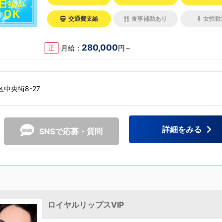
交通費支給
食事補助あり
女性歓
280,000
月給：
円～
正
中央街8-27
詳細をみる
SNSで応募・質問
ロイヤルリップスVIP