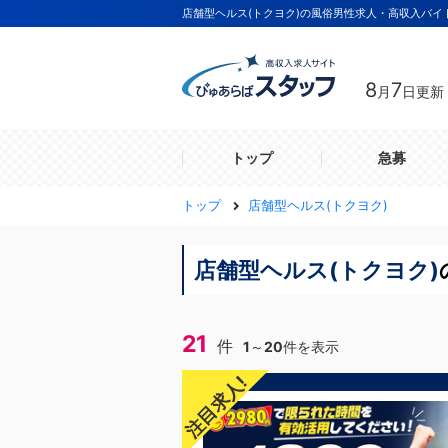
店舗型ヘルス(トクヨク)の風俗男性求人・高収入バイ
8
7
月
日更新
トップ
急募
トップ
店舗型ヘルス(トクヨク)
店舗型ヘルス(トクヨク)
21
件
1
～
20
件を表示
注目求人!