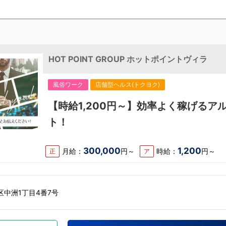
HOT POINT GROUP ホットポイントヴィラ
風俗ワーク
店舗型ヘルス(トクヨク)
【時給1,200円～】効率よく稼げるア
ト！
300,000
1,200
月給：
円～
時給：
円～
正
ア
中洲1丁目4番7号