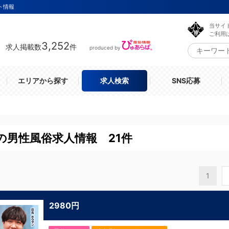
ト情報
当サイ
ご利用
3,252
求人掲載数
件
produced by
エリアから探す
求人検索
SNS応募
の男性風俗求人情報 21件
1
2980円