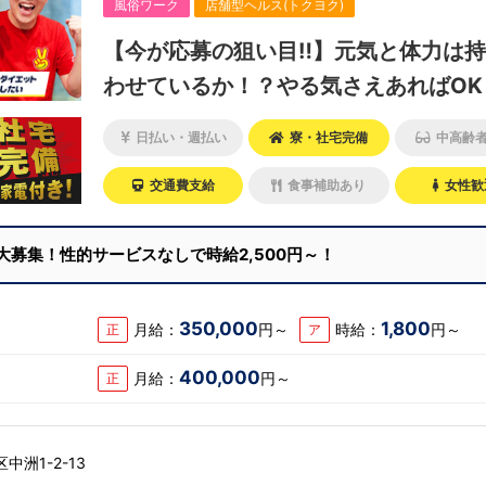
風俗ワーク
店舗型ヘルス(トクヨク)
【今が応募の狙い目‼】元気と体力は
わせているか！？やる気さえあればOK
験の有無は関係なし！
日払い・週払い
寮・社宅完備
中高齢
交通費支給
食事補助あり
女性歓
大募集！性的サービスなしで時給2,500円～！
350,000
1,800
月給：
円～
時給：
円～
正
ア
400,000
月給：
円～
正
洲1-2-13