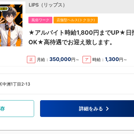
LIPS（リップス）
風俗ワーク
店舗型ヘルス(トクヨク)
★アルバイト時給1,800円までUP★日
OK★高待遇でお迎え致します。
350,000
1,300
月給：
円～
時給：
円～
正
ア
中洲1丁目2-13
存
詳細をみる