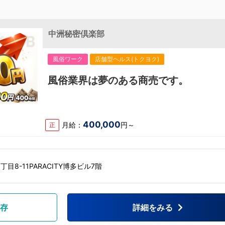
中洲秘密倶楽部
風俗ワーク
店舗型ヘルス(トクヨク)
風俗業界は夢のある商売です。
400,000
月給：
円～
正
目8-11PARACITY博多ビル7階
存
詳細をみる