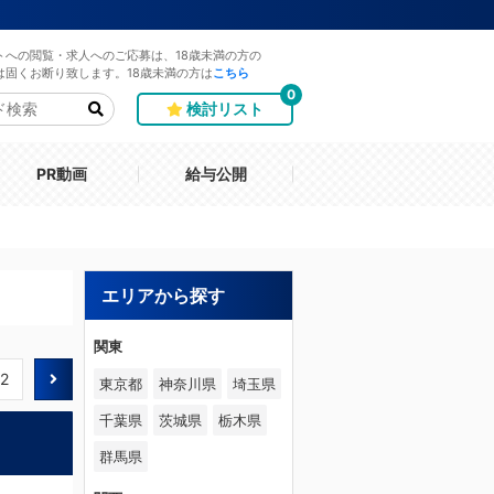
トへの閲覧・求人へのご応募は、18歳未満の方の
は固くお断り致します。18歳未満の方は
こちら
0
検討リスト
PR動画
給与公開
エリアから探す
関東
2
東京都
神奈川県
埼玉県
千葉県
茨城県
栃木県
群馬県