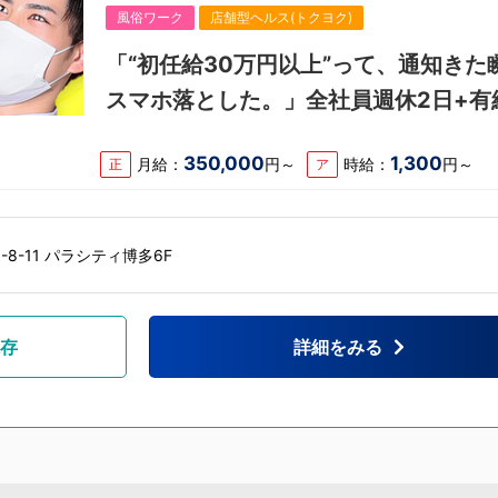
風俗ワーク
店舗型ヘルス(トクヨク)
「“初任給30万円以上”って、通知きた
スマホ落とした。」全社員週休2日+有
暇あり！
350,000
1,300
月給：
円～
時給：
円～
正
ア
8-11 パラシティ博多6F
存
詳細をみる