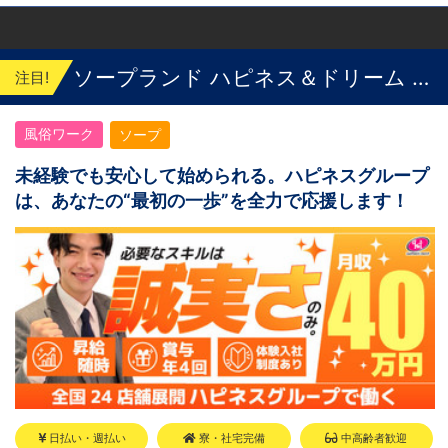
那覇市※出店準備中 他にも続々出店予定 遠方
からのご応募の方にはWEB面接対応しており
ます
ソープランド ハピネス＆ドリーム 米
注目!
子 皆生温泉
風俗ワーク
ソープ
未経験でも安心して始められる。ハピネスグループ
は、あなたの“最初の一歩”を全力で応援します！
日払い・週払い
寮・社宅完備
中高齢者歓迎