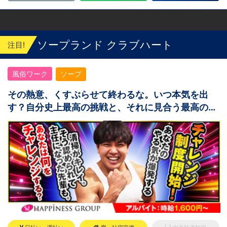
遠方からのご応募の方にはWEB面接対応して
おります
ソープランド クラブハート
注目!
風俗ワーク
ソープ
その熱意、くすぶらせて終わるな。いつ本気を出
す？自分史上最高の挑戦と、それに見合う最高の対
価を。