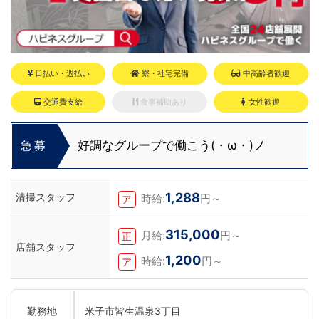
日払い・週払い
寮・社宅完備
中高齢者歓迎
交通費支給
食事補助あり
女性歓迎
好調なグループで働こう(・ω・)ノ
急募
1,288
清掃スタッフ
時給:
円～
ア
315,000
月給:
円～
正
店舗スタッフ
1,200
時給:
円～
ア
勤務地
米子市皆生温泉3丁目