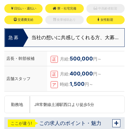
日払い・週払い
寮・社宅完備
中高齢者歓迎
交通費支給
食事補助あり
女性歓迎
当社の想いに共感してくれる方、大募
急募
集！！
500,000
店長・幹部候補
月給:
円～
正
400,000
月給:
円～
正
店舗スタッフ
1,500
時給:
円～
ア
勤務地
JR常磐線土浦駅西口より徒歩5分
この求人のポイント・魅力
ここが違う!