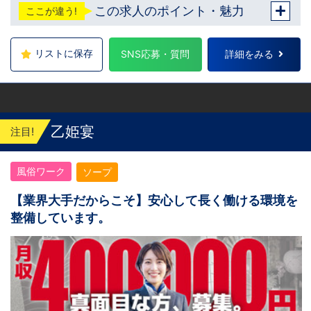
この求人のポイント・魅力
ここが違う!
分 神奈川 横浜：京急線黄金町駅から徒歩8分
茨城 水戸：水戸駅からバス5分 福岡 福岡：中
洲川端駅から徒歩8分 北海道 札幌：すすきの
駅から徒歩5分 中国・四国 鳥取：米子市皆生
リストに保存
SNS応募・質問
詳細をみる
温泉 愛媛：松山道後温泉 他にも続々出店予定
遠方からのご応募の方にはWEB面接対応して
おります
乙姫宴
注目!
風俗ワーク
ソープ
【業界大手だからこそ】安心して長く働ける環境を
整備しています。