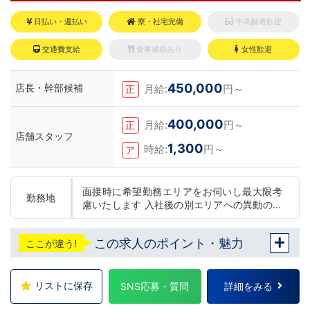
日払い・週払い
寮・社宅完備
中高齢者歓迎
交通費支給
食事補助あり
女性歓迎
450,000
店長・幹部候補
月給:
円～
正
400,000
月給:
円～
正
店舗スタッフ
1,300
時給:
円～
ア
面接時に希望勤務エリアをお伺いし最大限考
勤務地
慮いたします 入社後の別エリアへの異動の可
否の選択可能です 下記いずれかの店舗に配属
東京 五反田：五反田駅から徒歩2分 池袋：池
この求人のポイント・魅力
ここが違う!
袋駅西口から徒歩2分 吉原：三ノ輪駅から徒
歩8分 神奈川 横浜：京急線黄金町駅から徒歩
8分 茨城 水戸：水戸駅からバス5分 福岡 福
岡：中洲川端駅から徒歩8分 北海道 札幌：す
リストに保存
SNS応募・質問
詳細をみる
すきの駅から徒歩5分 中国・四国 鳥取：米子
市皆生温泉 愛媛：松山道後温泉 沖縄 沖縄：