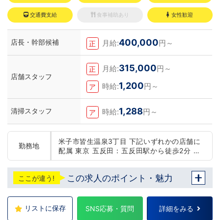
交通費支給
食事補助あり
女性歓迎
400,000
店長・幹部候補
月給:
円～
正
315,000
月給:
円～
正
店舗スタッフ
1,200
時給:
円～
ア
1,288
清掃スタッフ
時給:
円～
ア
米子市皆生温泉3丁目 下記いずれかの店舗に
勤務地
配属 東京 五反田：五反田駅から徒歩2分 池
袋：池袋駅西口から徒歩2分 吉原：三ノ輪駅
から徒歩8分 神奈川 横浜：京急線黄金町駅か
この求人のポイント・魅力
ここが違う!
ら徒歩8分 茨城 水戸：水戸駅からバス5分 北
海道 札幌：すすきの駅から徒歩5分 中国・四
国 鳥取：米子市皆生温泉 愛媛：松山道後温泉
九州・沖縄 福岡：中洲川端駅から徒歩8分 沖
リストに保存
SNS応募・質問
詳細をみる
縄：那覇市※出店準備中 他にも続々出店予定