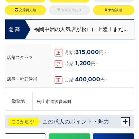
交通費支給
食事補助あり
女性歓迎
福岡中洲の人気店が松山に上陸！まだま
急募
だ役職ポストに空き発生中！
315,000
月給:
円～
正
店舗スタッフ
1,200
時給:
円～
ア
400,000
店長・幹部候補
月給:
円～
正
勤務地
松山市道後多幸町
この求人のポイント・魅力
ここが違う!