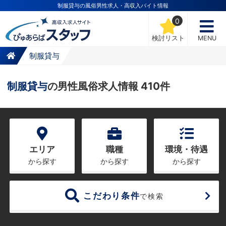
制服貸与の風俗男性求人・高収入バイト情報
0
検討リスト
MENU
制服貸与
制服貸与
の男性風俗求人情報 410件
エリア
職種
環境・待遇
から探す
から探す
から探す
こだわり条件
で検索