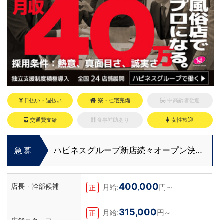
日払い・週払い
寮・社宅完備
中高齢者歓迎
交通費支給
食事補助あり
女性歓迎
ハピネスグループ新店続々オープン決
急募
定！
400,000
店長・幹部候補
月給:
円～
正
315,000
月給:
円～
正