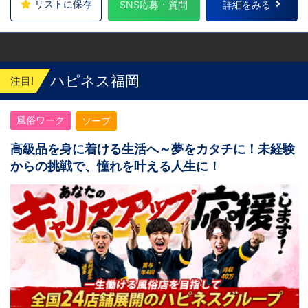
リストに保存
SNS応募・質問
詳細をみる
ハピネス福岡
注目!
風俗ワーク
ソープ
高級品を身に着ける生活へ～夢をカタチに！未経験
からの挑戦で、憧れを叶える人生に！