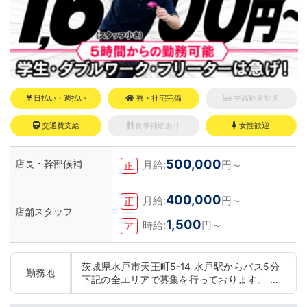
日払い・週払い
寮・社宅完備
中高齢者歓迎
交通費支給
食事補助あり
女性歓迎
500,000
店長・幹部候補
月給:
円～
正
400,000
月給:
円～
正
店舗スタッフ
1,500
時給:
円～
ア
茨城県水戸市天王町5-14 水戸駅からバス5分
勤務地
下記の全エリアで募集を行っております。 東
京 五反田：五反田駅から徒歩2分 池袋：池袋
駅西口から徒歩2分 吉原：三ノ輪駅から徒歩8