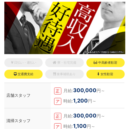
日払い・週払い
寮・社宅完備
中高齢者歓迎
交通費支給
食事補助あり
女性歓迎
300,000
月給:
円～
正
店舗スタッフ
1,200
時給:
円～
ア
300,000
月給:
円～
正
清掃スタッフ
1,100
時給:
円～
ア