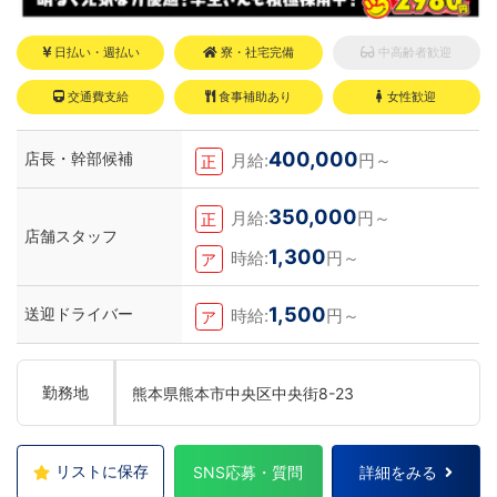
日払い・週払い
寮・社宅完備
中高齢者歓迎
交通費支給
食事補助あり
女性歓迎
400,000
店長・幹部候補
月給:
円～
正
350,000
月給:
円～
正
店舗スタッフ
1,300
時給:
円～
ア
1,500
送迎ドライバー
時給:
円～
ア
勤務地
熊本県熊本市中央区中央街8-23
リストに保存
SNS応募・質問
詳細をみる