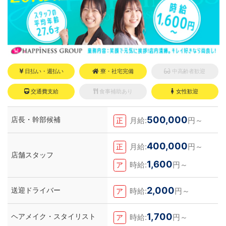
日払い・週払い
寮・社宅完備
中高齢者歓迎
交通費支給
食事補助あり
女性歓迎
500,000
店長・幹部候補
月給:
円～
正
400,000
月給:
円～
正
店舗スタッフ
1,600
時給:
円～
ア
2,000
送迎ドライバー
時給:
円～
ア
1,700
ヘアメイク・スタイリスト
時給:
円～
ア