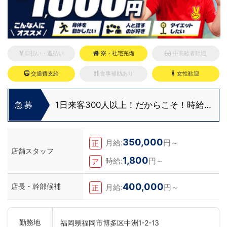
日払い・週払い
寮・社宅完備
中高齢者歓迎
交通費支給
食事補助あり
女性歓迎
1日来客300人以上！だからこそ！時給
急募
1,300円～、月給35万～！
350,000
月給:
円～
正
店舗スタッフ
1,800
時給:
円～
ア
400,000
店長・幹部候補
月給:
円～
正
勤務地
福岡県福岡市博多区中洲1-2-13