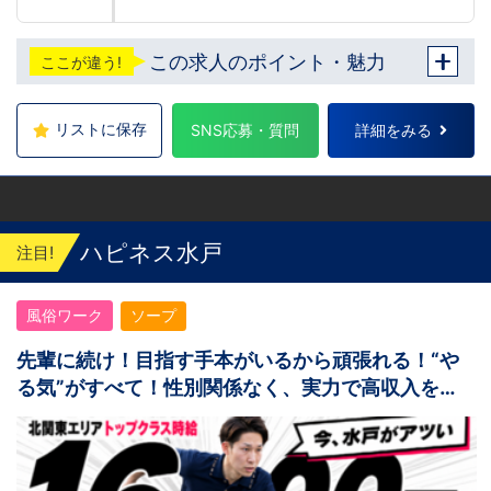
この求人のポイント・魅力
ここが違う!
リストに保存
SNS応募・質問
詳細をみる
ハピネス水戸
注目!
風俗ワーク
ソープ
先輩に続け！目指す手本がいるから頑張れる！“や
る気”がすべて！性別関係なく、実力で高収入を掴
めます！