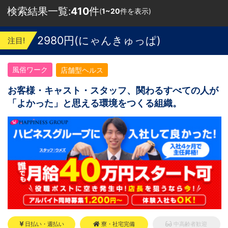
検索結果一覧:
410
件
(
1~20
件を表示)
2980円(にゃんきゅっぱ)
注目!
風俗ワーク
店舗型ヘルス
お客様・キャスト・スタッフ、関わるすべての人が
「よかった」と思える環境をつくる組織。
日払い・週払い
寮・社宅完備
中高齢者歓迎