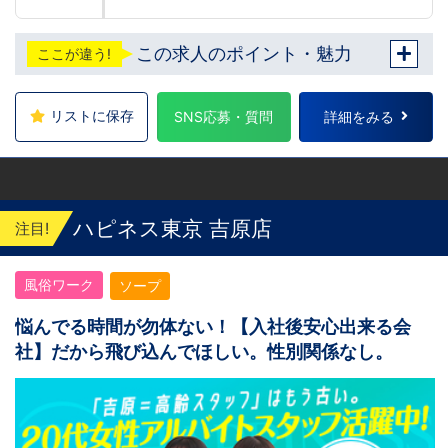
この求人のポイント・魅力
ここが違う!
リストに保存
SNS応募・質問
詳細をみる
ハピネス東京 吉原店
注目!
風俗ワーク
ソープ
悩んでる時間が勿体ない！【入社後安心出来る会
社】だから飛び込んでほしい。性別関係なし。