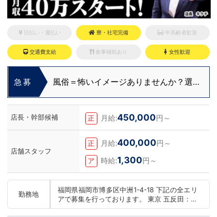
日払い・週払い
寮・社宅完備
中高齢者歓迎
交通費支給
食事補助あり
女性歓迎
風俗＝怖いイメージありませんか？選ぶ
急募
ならクリーンな会社一択！
450,000
店長・幹部候補
月給:
円～
正
400,000
月給:
円～
正
店舗スタッフ
1,300
時給:
円～
ア
福岡県福岡市博多区中洲1-4-18 下記の全エリ
勤務地
アで募集を行っております。 東京 五反田：五
反田駅から徒歩2分 池袋：池袋駅西口から徒