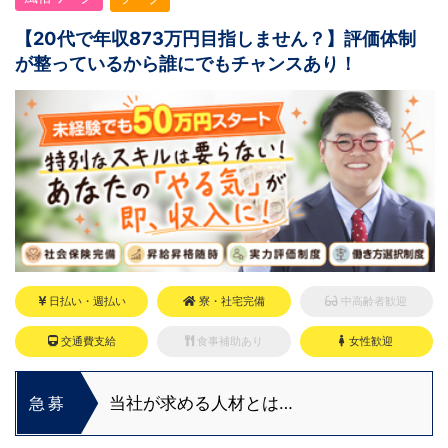
【20代で年収873万円目指しません？】評価体制
が整っているから誰にでもチャンスあり！
日払い・週払い
寮・社宅完備
中高齢者歓迎
交通費支給
食事補助あり
女性歓迎
当社が求める人材とは…
急募