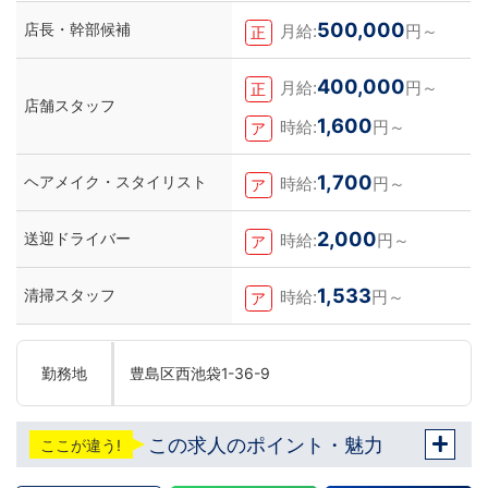
500,000
店長・幹部候補
月給:
円～
正
400,000
月給:
円～
正
店舗スタッフ
1,600
時給:
円～
ア
1,700
ヘアメイク・スタイリスト
時給:
円～
ア
2,000
送迎ドライバー
時給:
円～
ア
1,533
清掃スタッフ
時給:
円～
ア
勤務地
豊島区西池袋1-36-9
この求人のポイント・魅力
ここが違う!