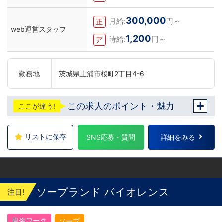
300,000
月給:
円～
正
web運営スタッフ
1,200
時給:
円～
ア
勤務地
茨城県土浦市桜町2丁目4-6
この求人のポイント・魅力
ここが違う!
リストに保存
SNS応募・質問
詳細をみる
ソープランド バイオレンス
注目!
風俗ワーク
ソープ