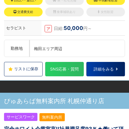
日払い・週払い
寮・社宅完備
中高齢者歓迎
交通費支給
食事補助あり
女性歓迎
50,000
セラピスト
日給:
円～
ア
勤務地
梅田エリア周辺
リストに保存
SNS応募・質問
詳細をみる
ぴゅあらば無料案内所 札幌仲通り店
サービスワーク
無料案内所
完全ホワイト企業宣言!!社員満足度93％★働いて頂