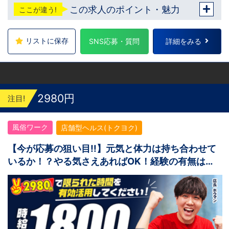
歩2分 吉原：三ノ輪駅から徒歩8分 神奈川 横
この求人のポイント・魅力
ここが違う!
浜：京急線黄金町駅から徒歩8分 茨城 水戸：
水戸駅からバス5分 福岡 福岡：中洲川端駅か
ら徒歩8分 北海道 札幌：すすきの駅から徒歩
5分 中国・四国 鳥取：米子市皆生温泉 愛媛：
リストに保存
SNS応募・質問
詳細をみる
松山道後温泉 沖縄 沖縄：那覇市※出店準備中
他にも続々出店予定 遠方からのご応募の方に
はWEB面接対応しております
2980円
注目!
風俗ワーク
店舗型ヘルス(トクヨク)
【今が応募の狙い目‼】元気と体力は持ち合わせて
いるか！？やる気さえあればOK！経験の有無は関
係なし！