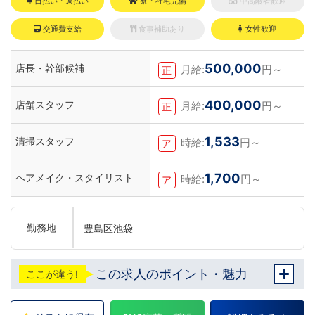
日払い・週払い
寮・社宅完備
中高齢者歓迎
交通費支給
食事補助あり
女性歓迎
500,000
店長・幹部候補
月給:
円～
正
400,000
店舗スタッフ
月給:
円～
正
1,533
清掃スタッフ
時給:
円～
ア
1,700
ヘアメイク・スタイリスト
時給:
円～
ア
勤務地
豊島区池袋
この求人のポイント・魅力
ここが違う!