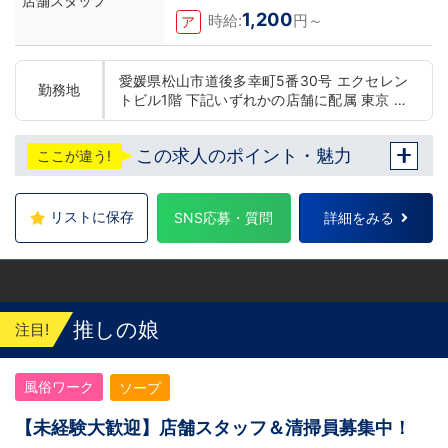
店舗スタッフ
1,200
時給:
円～
ア
愛媛県松山市道後多幸町5番30号 エクセレン
勤務地
トビル1階 下記いずれかの店舗に配属 東京 五
反田：五反田駅から徒歩2分 池袋：池袋駅西
口から徒歩2分 吉原：三ノ輪駅から徒歩8分
この求人のポイント・魅力
ここが違う!
神奈川 横浜：京急線黄金町駅から徒歩8分 茨
城 水戸：水戸駅からバス5分 北海道 札幌：す
すきの駅から徒歩5分 中国・四国 鳥取：米子
市皆生温泉 愛媛：松山道後温泉 九州・沖縄
リストに保存
SNS応募・質問
詳細をみる
福岡：中洲川端駅から徒歩8分 沖縄：那覇市※
出店準備中 他にも続々出店予定 遠方からのご
応募の方にはWEB面接対応しております
推しの娘
注目!
風俗ワーク
ソープ
【未経験大歓迎】店舗スタッフ＆清掃員募集中！