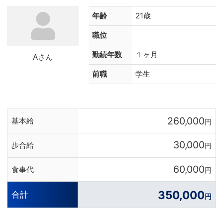
年齢
21歳
職位
勤続年数
１ヶ月
Aさん
前職
学生
260,000
基本給
円
30,000
歩合給
円
60,000
食事代
円
350,000
合計
円