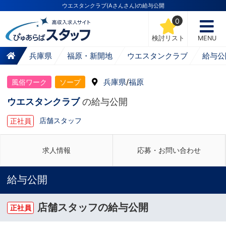
ウエスタンクラブ(Aさんさん)の給与公開
0
検討リスト
MENU
兵庫県
福原・新開地
ウエスタンクラブ
給与公
兵庫県
/
福原
風俗ワーク
ソープ
ウエスタンクラブ
の給与公開
店舗スタッフ
正社員
求人情報
応募・お問い合わせ
給与公開
店舗スタッフの給与公開
正社員