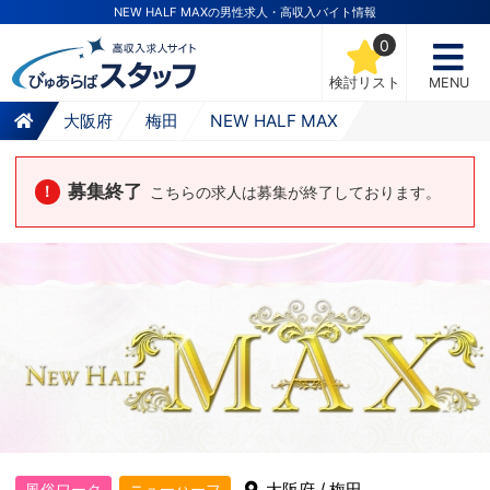
NEW HALF MAXの男性求人・高収入バイト情報
0
検討リスト
MENU
大阪府
梅田
NEW HALF MAX
募集終了
！
こちらの求人は募集が終了しております。
大阪府 / 梅田
風俗ワーク
ニューハーフ