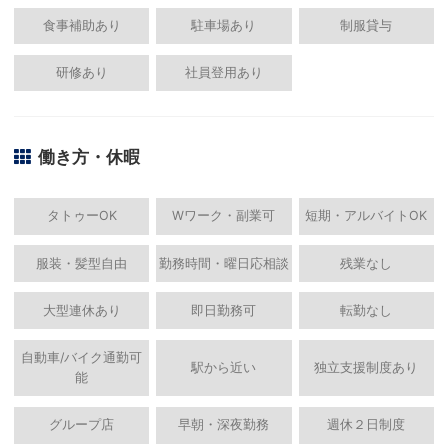
食事補助あり
駐車場あり
制服貸与
研修あり
社員登用あり
働き方・休暇
タトゥーOK
Wワーク・副業可
短期・アルバイトOK
服装・髪型自由
勤務時間・曜日応相談
残業なし
大型連休あり
即日勤務可
転勤なし
自動車/バイク通勤可
駅から近い
独立支援制度あり
能
グループ店
早朝・深夜勤務
週休２日制度