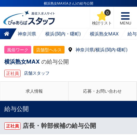
横浜熟女MAX(Aさん)の給与公開
0
検討リスト
MENU
神奈川県
横浜(関内・曙町)
横浜熟女MAX
給与
神奈川県
/
横浜(関内·曙町)
風俗ワーク
店舗型ヘルス
横浜熟女MAX
の給与公開
店舗スタッフ
正社員
求人情報
応募・お問い合わせ
給与公開
店長・幹部候補の給与公開
正社員