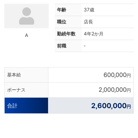
年齢
37歳
職位
店長
勤続年数
4年2か月
A
前職
‐
600,000
基本給
円
2,000,000
ボーナス
円
2,600,000
合計
円