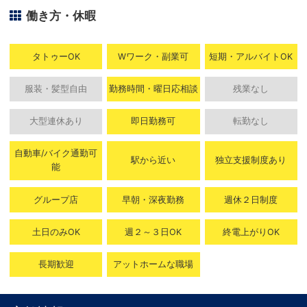
働き方・休暇
タトゥーOK
Wワーク・副業可
短期・アルバイトOK
服装・髪型自由
勤務時間・曜日応相談
残業なし
大型連休あり
即日勤務可
転勤なし
自動車/バイク通勤可
駅から近い
独立支援制度あり
能
グループ店
早朝・深夜勤務
週休２日制度
土日のみOK
週２～３日OK
終電上がりOK
長期歓迎
アットホームな職場