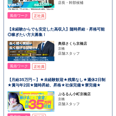
店長・幹部候補
風俗ワーク
正社員
【未経験からでも安定した高収入】随時昇給・昇格可能
◎稼ぎたい方大募集！
奥様さくら京橋店
京橋
店舗スタッフ
風俗ワーク
正社員
【月給35万円～】★未経験歓迎★残業なし★週休2日制
★賞与年2回★随時昇給、昇格★社保完備★寮完備★
ぷるるん小町京橋店
京橋
店舗スタッフ