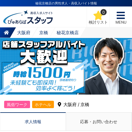
秘花京橋店の男性求人・高収入バイト情報
0
検討リスト
MENU
大阪府
京橋
秘花京橋店
大阪府 / 京橋
風俗ワーク
ホテヘル
求人情報
応募・お問い合わせ