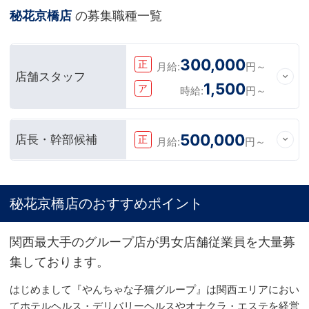
秘花京橋店
の募集職種一覧
300,000
正
月給:
円～
店舗スタッフ
1,500
ア
時給:
円～
500,000
店長・幹部候補
正
月給:
円～
秘花京橋店のおすすめポイント
関西最大手のグループ店が男女店舗従業員を大量募
集しております。
はじめまして『やんちゃな子猫グループ』は関西エリアにおい
てホテルヘルス・デリバリーヘルスやオナクラ・エステを経営