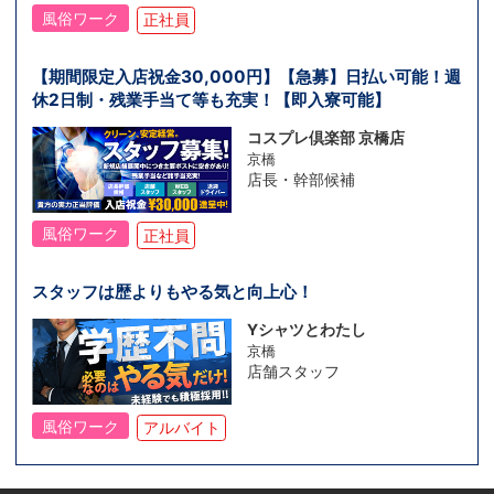
風俗ワーク
正社員
【期間限定入店祝金30,000円】【急募】日払い可能！週
休2日制・残業手当て等も充実！【即入寮可能】
コスプレ倶楽部 京橋店
京橋
店長・幹部候補
風俗ワーク
正社員
スタッフは歴よりもやる気と向上心！
Yシャツとわたし
京橋
店舗スタッフ
風俗ワーク
アルバイト