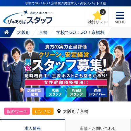
学校でGO！GO！京橋校の男性求人・高収入バイト情報
0
検討リスト
MENU
大阪府
京橋
学校でGO！GO！京橋校
大阪府 / 京橋
風俗ワーク
ピンサロ
求人情報
応募・お問い合わせ