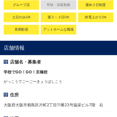
グループ店
早朝・深夜勤務
週休２日制度
土日のみOK
週２～３日OK
終電上がりOK
長期歓迎
アットホームな職場
店舗情報
店舗名・募集者
学校でGO！GO！京橋校
がっこうでごーごーきょうばしこう
住所
大阪府大阪市都島区片町2丁目11番23号協栄ビル7階 右