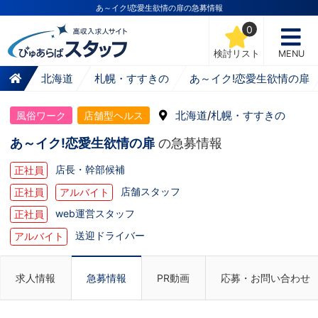
あ～イク!恋愛生欲情の扉の急募情報
0
検討リスト
MENU
北海道
札幌・すすきの
あ～イク!恋愛生欲情の扉
北海道
/
札幌・すすきの
風俗ワーク
店舗型ヘルス
あ～イク!恋愛生欲情の扉
の急募情報
店長・幹部候補
正社員
店舗スタッフ
正社員
アルバイト
web運営スタッフ
正社員
送迎ドライバー
アルバイト
求人情報
急募情報
PR動画
応募・お問い合わせ