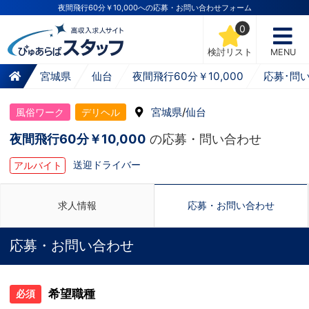
夜間飛行60分￥10,000への応募・お問い合わせフォーム
0
検討リスト
MENU
宮城県
仙台
夜間飛行60分￥10,000
応募･問
宮城県
/
仙台
風俗ワーク
デリヘル
夜間飛行60分￥10,000
の応募・問い合わせ
送迎ドライバー
アルバイト
求人情報
応募・お問い合わせ
応募・お問い合わせ
希望職種
必須