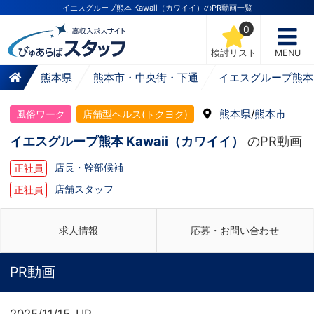
イエスグループ熊本 Kawaii（カワイイ）のPR動画一覧
0
検討リスト
MENU
熊本県
熊本市・中央街・下通
イエスグループ熊本 
熊本県
/
熊本市
風俗ワーク
店舗型ヘルス(トクヨク)
イエスグループ熊本 Kawaii（カワイイ）
のPR動画
店長・幹部候補
正社員
店舗スタッフ
正社員
求人情報
応募・お問い合わせ
PR動画
2025/11/15 UP