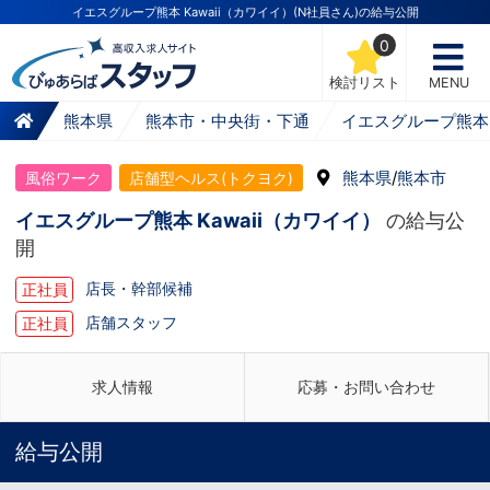
イエスグループ熊本 Kawaii（カワイイ）(N社員さん)の給与公開
0
検討リスト
MENU
熊本県
熊本市・中央街・下通
イエスグループ熊本 
熊本県
/
熊本市
風俗ワーク
店舗型ヘルス(トクヨク)
イエスグループ熊本 Kawaii（カワイイ）
の給与公
開
店長・幹部候補
正社員
店舗スタッフ
正社員
求人情報
応募・お問い合わせ
給与公開