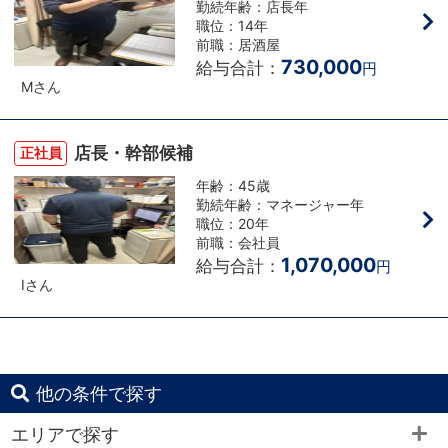
勤続年齢：店長年
職位：14年
前職：居酒屋
730,000
給与合計：
円
Mさん
店長・幹部候補
正社員
年齢：45歳
勤続年齢：マネージャー年
職位：20年
前職：会社員
1,070,000
給与合計：
円
Iさん
他の条件で探す
エリアで探す