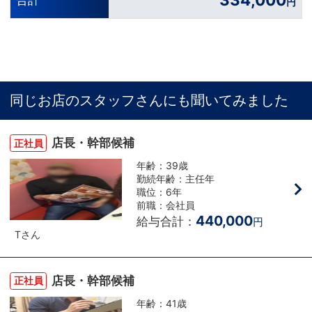
円
同じお店のスタッフさんにも聞いてみました
店長・幹部候補
正社員
年齢：39歳
勤続年齢：主任年
職位：6年
前職：会社員
440,000
給与合計：
円
Tさん
店長・幹部候補
正社員
年齢：41歳