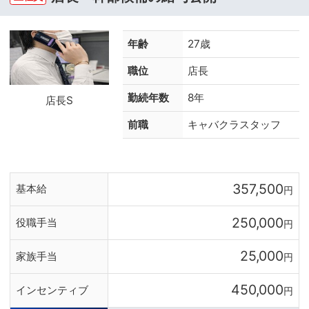
年齢
27歳
職位
店長
勤続年数
8年
店長S
前職
キャバクラスタッフ
357,500
基本給
円
250,000
役職手当
円
25,000
家族手当
円
450,000
インセンティブ
円