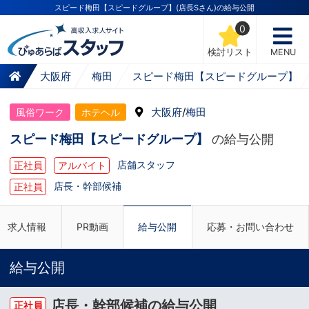
スピード梅田【スピードグループ】(店長Sさん)の給与公開
0
検討リスト
MENU
大阪府
梅田
スピード梅田【スピードグループ】
大阪府
/
梅田
風俗ワーク
ホテヘル
スピード梅田【スピードグループ】
の給与公開
店舗スタッフ
正社員
アルバイト
店長・幹部候補
正社員
求人情報
PR動画
給与公開
応募・お問い合わせ
給与公開
店長・幹部候補の給与公開
正社員