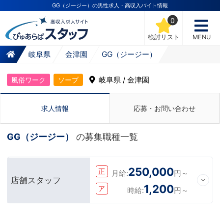
GG（ジージー）の男性求人・高収入バイト情報
0
検討リスト
MENU
岐阜県
金津園
GG（ジージー）
岐阜県 / 金津園
風俗ワーク
ソープ
求人情報
応募・お問い合わせ
GG（ジージー）
の募集職種一覧
250,000
正
月給:
円～
店舗スタッフ
1,200
ア
時給:
円～