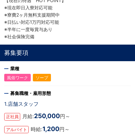
【現在の待遇 HOT POINT】
※現在即日入寮対応可能
※寮費2ヶ月無料支援期間中
※日払い対応1万円対応可能
※半年に一度毎賞与あり
※社会保険完備
募集要項
業種
風俗ワーク
ソープ
募集職種・雇用形態
1.店舗スタッフ
250,000
月給:
円～
正社員
1,200
時給:
円～
アルバイト