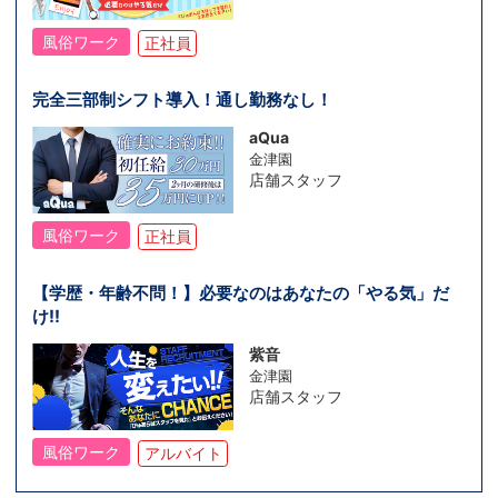
風俗ワーク
正社員
完全三部制シフト導入！通し勤務なし！
aQua
金津園
店舗スタッフ
風俗ワーク
正社員
【学歴・年齢不問！】必要なのはあなたの「やる気」だ
け!!
紫音
金津園
店舗スタッフ
風俗ワーク
アルバイト