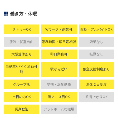
働き方・休暇
タトゥーOK
Wワーク・副業可
短期・アルバイトOK
服装・髪型自由
勤務時間・曜日応相談
残業なし
大型連休あり
即日勤務可
転勤なし
自動車/バイク通勤可
駅から近い
独立支援制度あり
能
グループ店
早朝・深夜勤務
週休２日制度
土日のみOK
週２～３日OK
終電上がりOK
長期歓迎
アットホームな職場