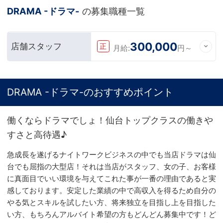
DRAMA -ドラマ-
の募集職種一覧
300,000
店舗スタッフ
正
月給:
円～
DRAMA -ドラマ-のおすすめポイント
働くならドラマでしょ！仙台トップクラスの働きや
すさと高待遇♪
急成長を遂げるナイトワークビジネスの中でも当店ドラマは仙
台でも屈指の大型店！それは当店がスタッフ、女の子、お客様
に真面目でいい環境を与えてこれた事が一番の理由であると実
感しております。安定した業績の中で高収入を得るため自分の
やる気とスキルを試したい方、将来独立を目指し上を目指した
い方、もちろんアルバイト希望の方もどんどん募集中です！ど