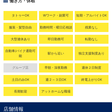
働き方・休暇
タトゥーOK
Wワーク・副業可
短期・アルバイトOK
服装・髪型自由
勤務時間・曜日応相談
残業なし
大型連休あり
即日勤務可
転勤なし
自動車/バイク通勤可
駅から近い
独立支援制度あり
能
グループ店
早朝・深夜勤務
週休２日制度
土日のみOK
週２～３日OK
終電上がりOK
長期歓迎
アットホームな職場
店舗情報