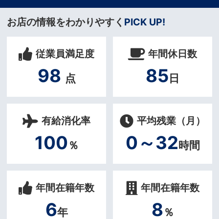
お店の情報をわかりやすく
PICK UP!
従業員満足度
年間休日数
98
85
点
日
有給消化率
平均残業（月）
100
0～32
％
時間
年間在籍年数
年間在籍年数
6
8
年
％