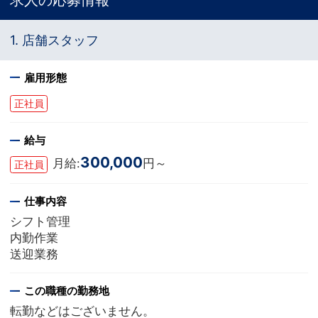
1. 店舗スタッフ
雇用形態
正社員
給与
300,000
月給:
円～
正社員
仕事内容
シフト管理
内勤作業
送迎業務
この職種の勤務地
転勤などはございません。