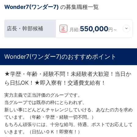
Wonder7(ワンダー7)
の募集職種一覧
550,000
店長・幹部候補
正
月給:
円～
Wonder7(ワンダー7)のおすすめポイント
★学歴・年齢・経験不問！未経験者大歓迎！当日か
ら日払OK！★即入寮有！交通費支給有！
実力主義で正当評価のグループです。
当グループでは既存の枠にとらわれず、
新しい事にどんどんチャレンジしていける、あなたの力を求め
ています。（年齢・学歴・経験一切不問。）
もちろん頑張りには、十分な給与、待遇、ポストでお応えして
いきます。（日払いＯＫ！即寮有！）