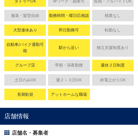
タトゥーOK
Wワーク・副業可
短期・アルバイトOK
服装・髪型自由
勤務時間・曜日応相談
残業なし
大型連休あり
即日勤務可
転勤なし
自動車/バイク通勤可
駅から近い
独立支援制度あり
能
グループ店
早朝・深夜勤務
週休２日制度
土日のみOK
週２～３日OK
終電上がりOK
長期歓迎
アットホームな職場
店舗情報
店舗名・募集者