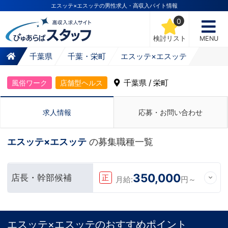
エスッテ×エスッテの男性求人・高収入バイト情報
0
検討リスト
MENU
千葉県
千葉・栄町
エスッテ×エスッテ
千葉県 / 栄町
風俗ワーク
店舗型ヘルス
求人情報
応募・お問い合わせ
エスッテ×エスッテ
の募集職種一覧
350,000
店長・幹部候補
正
月給:
円～
エスッテ×エスッテのおすすめポイント