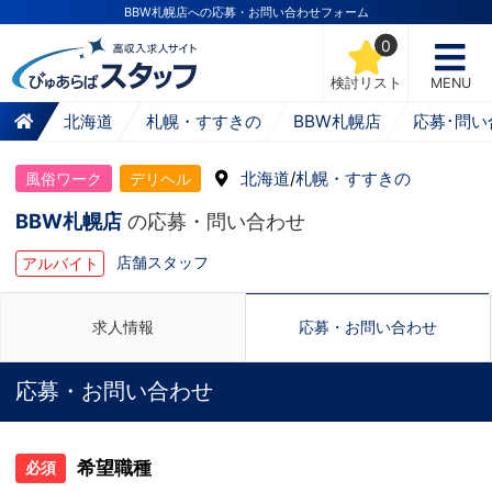
BBW札幌店への応募・お問い合わせフォーム
0
検討リスト
MENU
北海道
札幌・すすきの
BBW札幌店
応募･問い
北海道
/
札幌・すすきの
風俗ワーク
デリヘル
BBW札幌店
の応募・問い合わせ
店舗スタッフ
アルバイト
求人情報
応募・お問い合わせ
応募・お問い合わせ
希望職種
必須