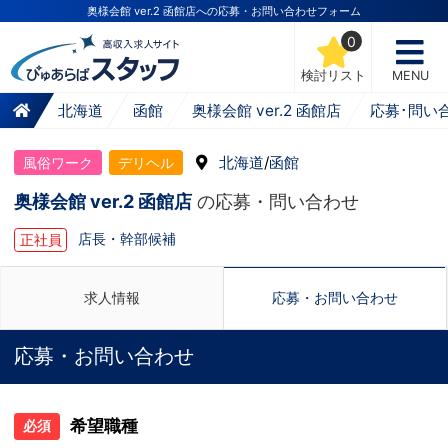
奥様会館 ver.2 函館店への応募・お問い合わせフォーム
0
検討リスト
MENU
北海道
函館
奥様会館 ver.2 函館店
応募･問い
北海道
/
函館
風俗ワーク
デリヘル
奥様会館 ver.2 函館店
の応募・問い合わせ
店長・幹部候補
正社員
求人情報
応募・お問い合わせ
応募・お問い合わせ
希望職種
必須