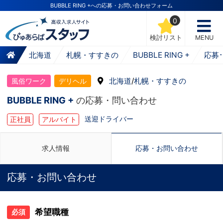
BUBBLE RING +への応募・お問い合わせフォーム
0
検討リスト
MENU
北海道
札幌・すすきの
BUBBLE RING +
応募
北海道
/
札幌・すすきの
風俗ワーク
デリヘル
BUBBLE RING +
の応募・問い合わせ
送迎ドライバー
正社員
アルバイト
求人情報
応募・お問い合わせ
応募・お問い合わせ
希望職種
必須