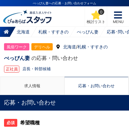
べっぴん妻への応募・お問い合わせフォーム
0
検討リスト
MENU
北海道
札幌・すすきの
べっぴん妻
応募･問い
北海道
/
札幌・すすきの
風俗ワーク
デリヘル
べっぴん妻
の応募・問い合わせ
店長・幹部候補
正社員
求人情報
応募・お問い合わせ
応募・お問い合わせ
希望職種
必須