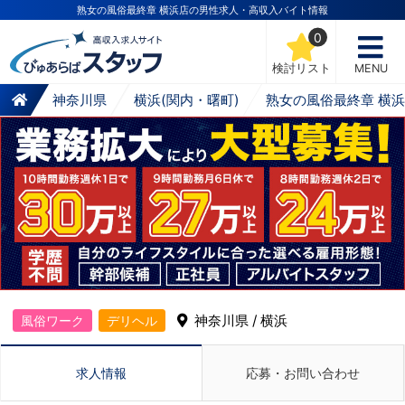
熟女の風俗最終章 横浜店の男性求人・高収入バイト情報
0
検討リスト
MENU
神奈川県
横浜(関内・曙町)
熟女の風俗最終章 横
神奈川県 / 横浜
風俗ワーク
デリヘル
求人情報
応募・お問い合わせ