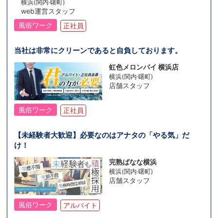
横浜(関内·曙町)
web運営スタッフ
風俗ワーク
正社員
当社は非常にクリーンであると自負しております。
虹色メロンパイ 横浜店
横浜(関内·曙町)
店舗スタッフ
風俗ワーク
正社員
【未経験者大歓迎】必要なのはアナタの「やる気」だ
け！
完熟ばなな横浜
横浜(関内·曙町)
店舗スタッフ
風俗ワーク
アルバイト