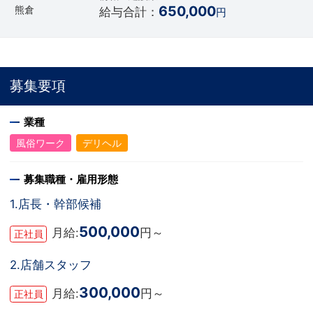
650,000
熊倉
給与合計：
円
募集要項
業種
風俗ワーク
デリヘル
募集職種・雇用形態
1.店長・幹部候補
500,000
月給:
円～
正社員
2.店舗スタッフ
300,000
月給:
円～
正社員