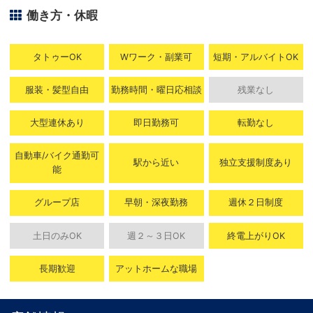
働き方・休暇
タトゥーOK
Wワーク・副業可
短期・アルバイトOK
服装・髪型自由
勤務時間・曜日応相談
残業なし
大型連休あり
即日勤務可
転勤なし
自動車/バイク通勤可
駅から近い
独立支援制度あり
能
グループ店
早朝・深夜勤務
週休２日制度
土日のみOK
週２～３日OK
終電上がりOK
長期歓迎
アットホームな職場