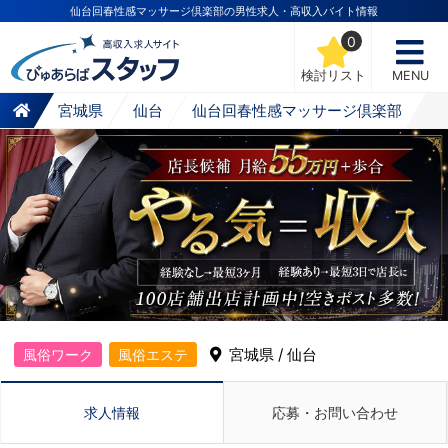
仙台回春性感マッサージ倶楽部の男性求人・高収入バイト情報
0
検討リスト
MENU
宮城県
仙台
仙台回春性感マッサージ倶楽部
宮城県 / 仙台
風俗ワーク
風俗エステ
求人情報
応募・お問い合わせ