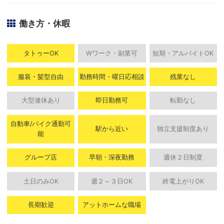
働き方・休暇
タトゥーOK
Wワーク・副業可
短期・アルバイトOK
服装・髪型自由
勤務時間・曜日応相談
残業なし
大型連休あり
即日勤務可
転勤なし
自動車/バイク通勤可
駅から近い
独立支援制度あり
能
グループ店
早朝・深夜勤務
週休２日制度
土日のみOK
週２～３日OK
終電上がりOK
長期歓迎
アットホームな職場