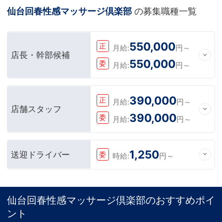
仙台回春性感マッサージ倶楽部
の募集職種一覧
550,000
正
月給:
円～
店長・幹部候補
550,000
委
月給:
円～
390,000
正
月給:
円～
店舗スタッフ
390,000
委
月給:
円～
1,250
送迎ドライバー
委
時給:
円～
仙台回春性感マッサージ倶楽部のおすすめポイ
ント