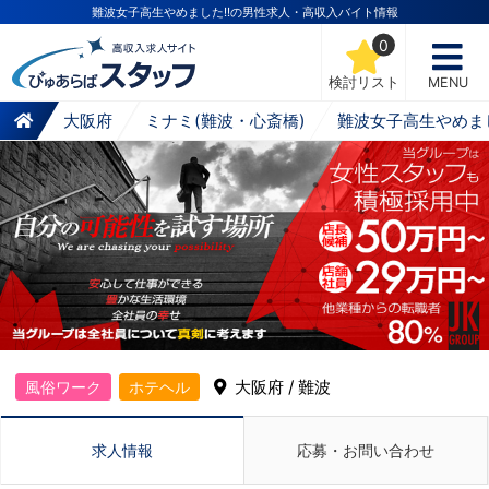
難波女子高生やめました!!の男性求人・高収入バイト情報
0
検討リスト
MENU
大阪府
ミナミ(難波・心斎橋)
難波女子高生やめまし
大阪府 / 難波
風俗ワーク
ホテヘル
求人情報
応募・お問い合わせ