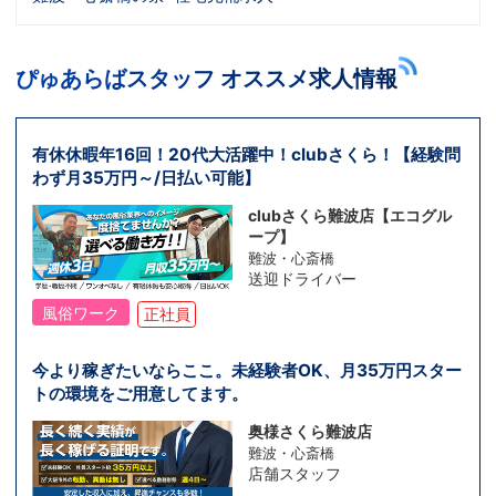
ぴゅあらばスタッフ オススメ求人情報
有休休暇年16回！20代大活躍中！clubさくら！【経験問
わず月35万円～/日払い可能】
clubさくら難波店【エコグル
ープ】
難波・心斎橋
送迎ドライバー
風俗ワーク
正社員
今より稼ぎたいならここ。未経験者OK、月35万円スター
トの環境をご用意してます。
奥様さくら難波店
難波・心斎橋
店舗スタッフ