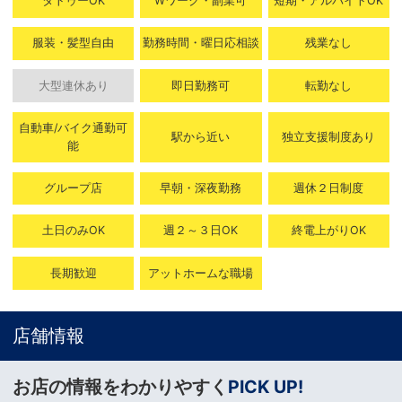
タトゥーOK
Wワーク・副業可
短期・アルバイトOK
服装・髪型自由
勤務時間・曜日応相談
残業なし
大型連休あり
即日勤務可
転勤なし
自動車/バイク通勤可
駅から近い
独立支援制度あり
能
グループ店
早朝・深夜勤務
週休２日制度
土日のみOK
週２～３日OK
終電上がりOK
長期歓迎
アットホームな職場
店舗情報
お店の情報をわかりやすく
PICK UP!