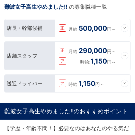
難波女子高生やめました!!
の募集職種一覧
500,000
店長・幹部候補
正
月給:
円～
290,000
正
月給:
円～
店舗スタッフ
1,150
ア
時給:
円～
1,150
送迎ドライバー
ア
時給:
円～
難波女子高生やめました!!のおすすめポイント
【学歴・年齢不問！】必要なのはあなたのやる気だ