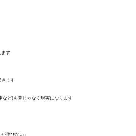
えます
空きます
車など)も夢じゃなく現実になります
入が伸びない」