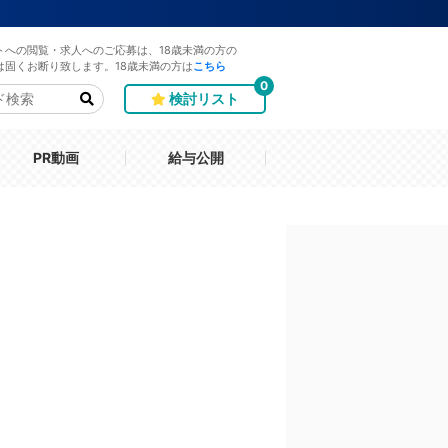
トへの閲覧・求人へのご応募は、18歳未満の方の
は固くお断り致します。18歳未満の方は
こちら
0
検討リスト
PR動画
給与公開