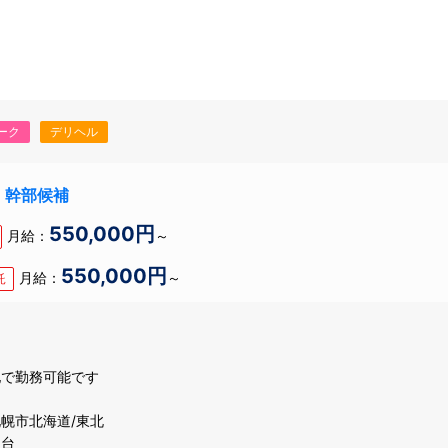
ーク
デリヘル
長・幹部候補
550,000円
月給：
～
550,000円
月給：
～
託
地で勤務可能です
幌市北海道/東北
仙台