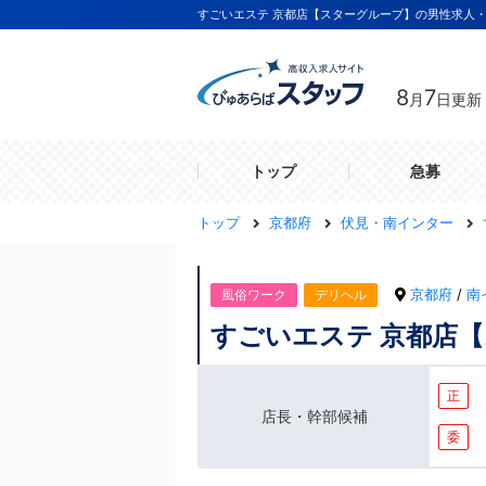
すごいエステ 京都店【スターグループ】の男性求人
8
7
月
日更新
トップ
急募
トップ
京都府
伏見・南インター
京都府
/
南
風俗ワーク
デリヘル
すごいエステ 京都店
正
店長・幹部候補
委