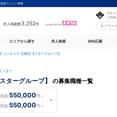
・高収入バイト情報
当サイ
ご利用
3,252
求人掲載数
件
produced by
エリアから探す
求人検索
SNS応募
すごいエステ 京都店【スターグループ】
インター
【スターグループ】
の募集職種一覧
550,000
月給:
円～
550,000
月給:
円～