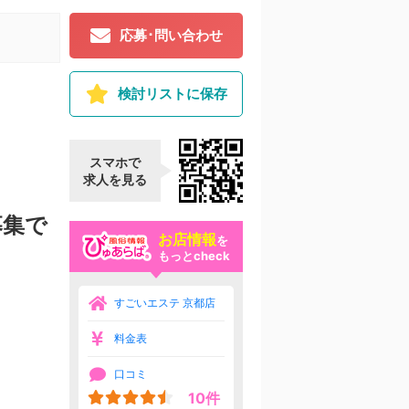
応募･問い合わせ
検討リストに保存
スマホで
求人を見る
募集で
お店情報
を
もっとcheck
すごいエステ 京都店
料金表
口コミ
10件