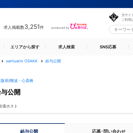
当サイ
ご利用
3,251
求人掲載数
件
produced by
エリアから探す
求人検索
SNS応募
santuario OSAKA
給与公開
大阪府
/
難波・心斎橋
給与公開
出張ホスト
給与公開
応募･問い合わせ