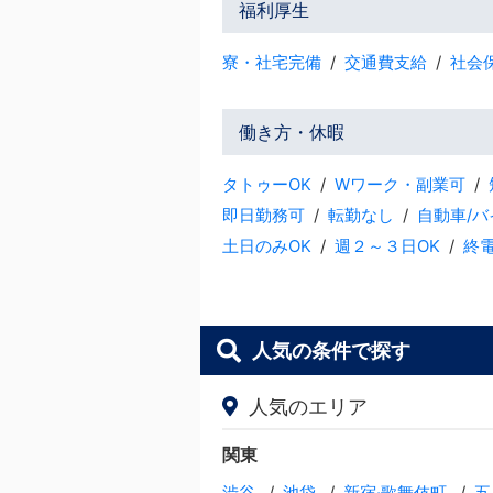
福利厚生
寮・社宅完備
交通費支給
社会
働き方・休暇
タトゥーOK
Wワーク・副業可
即日勤務可
転勤なし
自動車/
土日のみOK
週２～３日OK
終
人気の条件で探す
人気のエリア
関東
渋谷
池袋
新宿·歌舞伎町
五