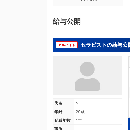
給与公開
セラピストの給与公
アルバイト
氏名
S
年齢
29歳
勤続年数
1年
職位