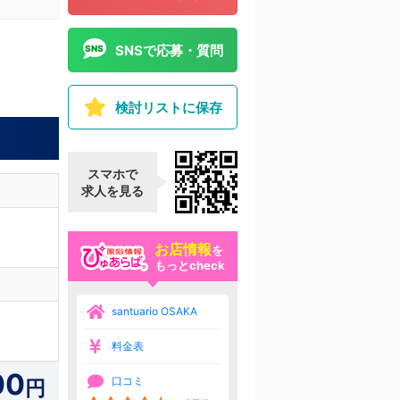
SNSで応募・質問
検討リストに保存
スマホで
求人を見る
お店情報
を
もっとcheck
santuario OSAKA
料金表
00
口コミ
円