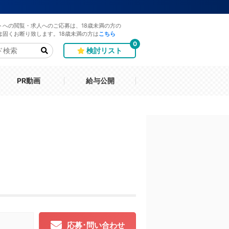
トへの閲覧・求人へのご応募は、18歳未満の方の
は固くお断り致します。18歳未満の方は
こちら
0
検討リスト
PR動画
給与公開
応募･問い合わせ