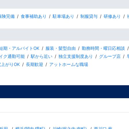
保険完備
食事補助あり
駐車場あり
制服貸与
研修あり
短期・アルバイトOK
服装・髪型自由
勤務時間・曜日応相談
バイク通勤可能
駅から近い
独立支援制度あり
グループ店
電上がりOK
長期歓迎
アットホームな職場
反田
横浜(関内·曙町)
川崎(堀之内·南町)
西川口·蕨