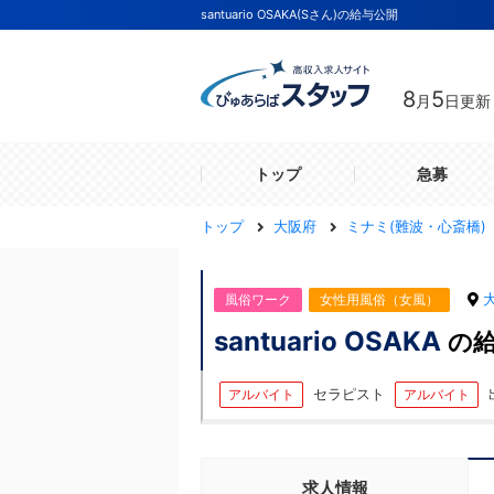
santuario OSAKA(Sさん)の給与公開
8
5
月
日更新
トップ
急募
トップ
大阪府
ミナミ(難波・心斎橋)
風俗ワーク
女性用風俗（女風）
santuario OSAKA
の
セラピスト
アルバイト
アルバイト
求人情報