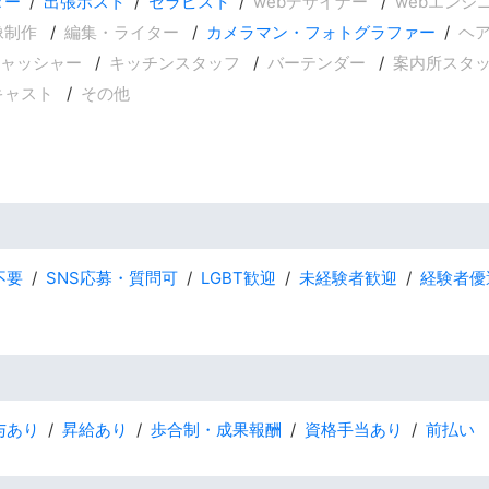
ター
出張ホスト
セラピスト
webデザイナー
webエンジ
像制作
編集・ライター
カメラマン・フォトグラファー
ヘ
ャッシャー
キッチンスタッフ
バーテンダー
案内所スタ
キャスト
その他
不要
SNS応募・質問可
LGBT歓迎
未経験者歓迎
経験者優
与あり
昇給あり
歩合制・成果報酬
資格手当あり
前払い