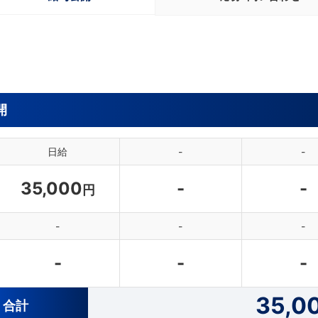
開
日給
-
-
35,000
-
-
円
-
-
-
-
-
-
35,0
合計