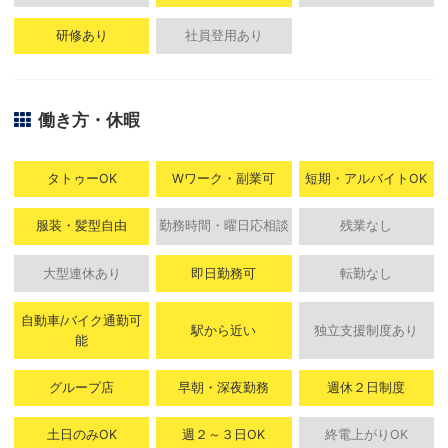
研修あり
社員登用あり
働き方・休暇
タトゥーOK
Wワーク・副業可
短期・アルバイトOK
服装・髪型自由
勤務時間・曜日応相談
残業なし
大型連休あり
即日勤務可
転勤なし
自動車/バイク通勤可
駅から近い
独立支援制度あり
能
グループ店
早朝・深夜勤務
週休２日制度
土日のみOK
週２～３日OK
終電上がりOK