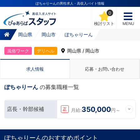
ぽちゃりーんの男性求人・高収入バイト情報
0
検討リスト
MENU
岡山県
岡山市
ぽちゃりーん
岡山県 / 岡山市
風俗ワーク
デリヘル
求人情報
応募・お問い合わせ
ぽちゃりーん
の募集職種一覧
350,000
店長・幹部候補
正
月給:
円～
ぽちゃりーんのおすすめポイント