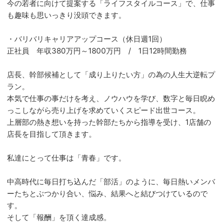
今の若者に向けて提案する「ライフスタイルコース」で、仕事
も趣味も思いっきり没頭できます。
・バリバリキャリアアップコース（休日週1回）
正社員 年収380万円～1800万円 / 1日12時間勤務
店長、幹部候補として「成り上りたい方」の為の人生大逆転プ
ラン。
本気で仕事の事だけを考え、ノウハウを学び、数字と毎日睨め
っこしながら売り上げを求めていくスピード出世コース。
上層部の熱き想いを持った幹部たちから指導を受け、1店舗の
店長を目指して頂きます。
私達にとって仕事は「青春」です。
中高時代に毎日打ち込んだ「部活」のように、毎日熱いメンバ
ーたちとぶつかり合い、悩み、結果へと結びつけているので
す。
そして「報酬」を頂く達成感。