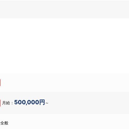
500,000円
月給：
～
営全般