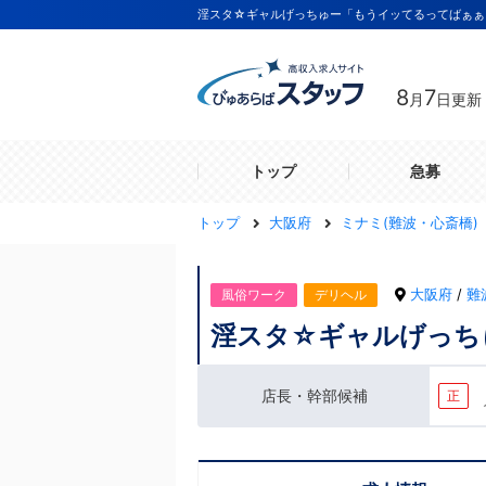
淫スタ☆ギャルげっちゅー「もうイッてるってばぁぁ
8
7
月
日更新
トップ
急募
トップ
大阪府
ミナミ(難波・心斎橋)
大阪府
/
難
風俗ワーク
デリヘル
淫スタ☆ギャルげっち
店長・幹部候補
正