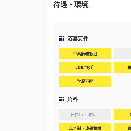
待遇・環境
応募要件
中高齢者歓迎
LGBT歓迎
学歴不問
給料
日払い・週払い
歩合制・成果報酬