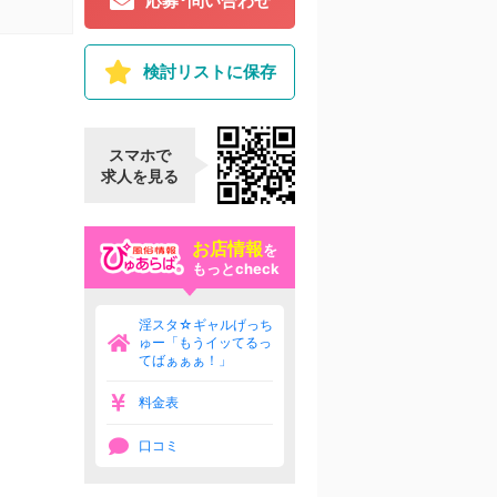
応募･問い合わせ
検討リストに保存
スマホで
求人を見る
お店情報
を
もっとcheck
淫スタ☆ギャルげっち
ゅー「もうイッてるっ
てばぁぁぁ！」
料金表
口コミ