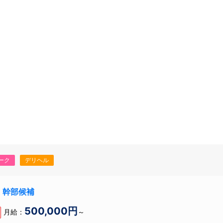
！
ーク
デリヘル
長・幹部候補
500,000円
月給：
～