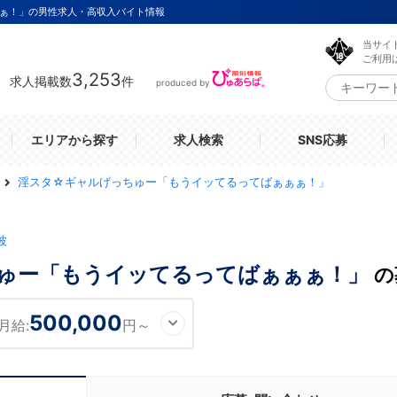
ぁ！」の男性求人・高収入バイト情報
当サイ
ご利用
3,253
求人掲載数
件
produced by
エリアから探す
求人検索
SNS応募
淫スタ☆ギャルげっちゅー「もうイッてるってばぁぁぁ！」
波
ゅー「もうイッてるってばぁぁぁ！」
の
500,000
月給:
円～