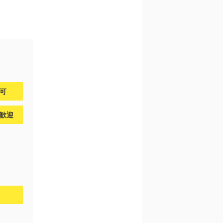
問可
歓迎