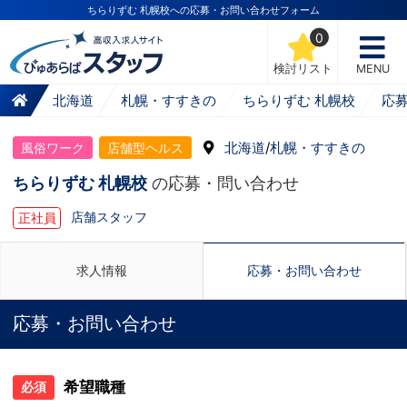
ちらりずむ 札幌校への応募・お問い合わせフォーム
0
検討リスト
MENU
北海道
札幌・すすきの
ちらりずむ 札幌校
応
北海道
/
札幌・すすきの
風俗ワーク
店舗型ヘルス
ちらりずむ 札幌校
の応募・問い合わせ
店舗スタッフ
正社員
求人情報
応募・お問い合わせ
応募・お問い合わせ
希望職種
必須