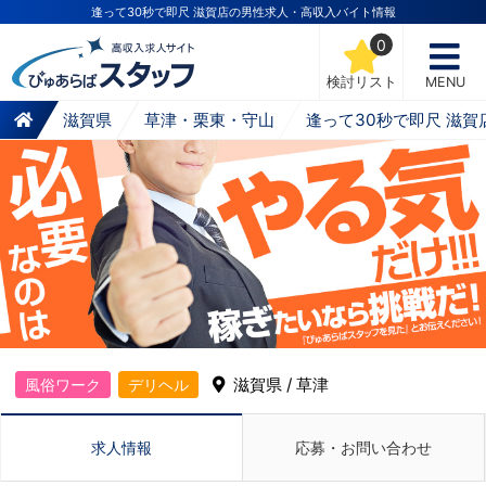
逢って30秒で即尺 滋賀店の男性求人・高収入バイト情報
0
検討リスト
MENU
滋賀県
草津・栗東・守山
逢って30秒で即尺 滋賀
滋賀県 / 草津
風俗ワーク
デリヘル
求人情報
応募・お問い合わせ