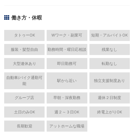
働き方・休暇
タトゥーOK
Wワーク・副業可
短期・アルバイトOK
服装・髪型自由
勤務時間・曜日応相談
残業なし
大型連休あり
即日勤務可
転勤なし
自動車/バイク通勤可
駅から近い
独立支援制度あり
能
グループ店
早朝・深夜勤務
週休２日制度
土日のみOK
週２～３日OK
終電上がりOK
長期歓迎
アットホームな職場