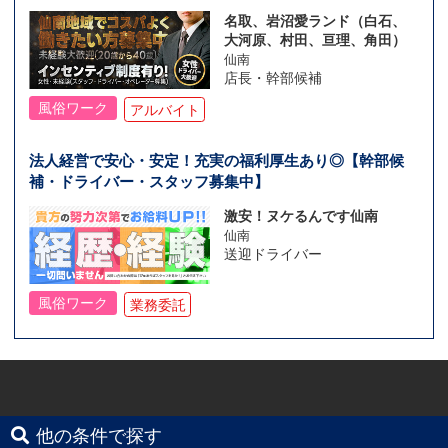
名取、岩沼愛ランド（白石、
大河原、村田、亘理、角田）
仙南
店長・幹部候補
風俗ワーク
アルバイト
法人経営で安心・安定！充実の福利厚生あり◎【幹部候
補・ドライバー・スタッフ募集中】
激安！ヌケるんです仙南
仙南
送迎ドライバー
風俗ワーク
業務委託
他の条件で探す