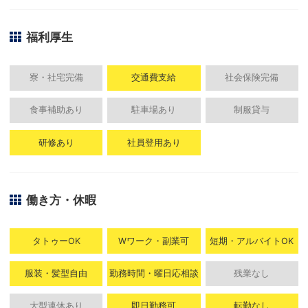
福利厚生
寮・社宅完備
交通費支給
社会保険完備
食事補助あり
駐車場あり
制服貸与
研修あり
社員登用あり
働き方・休暇
タトゥーOK
Wワーク・副業可
短期・アルバイトOK
服装・髪型自由
勤務時間・曜日応相談
残業なし
大型連休あり
即日勤務可
転勤なし