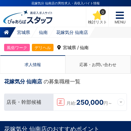
花嫁気分 仙南店の男性求人・高収入バイト情報
0
検討リスト
MENU
宮城県
仙南
花嫁気分 仙南店
宮城県 / 仙南
風俗ワーク
デリヘル
求人情報
応募・お問い合わせ
花嫁気分 仙南店
の募集職種一覧
250,000
店長・幹部候補
正
月給:
円～
花嫁気分 仙南店のおすすめポイント