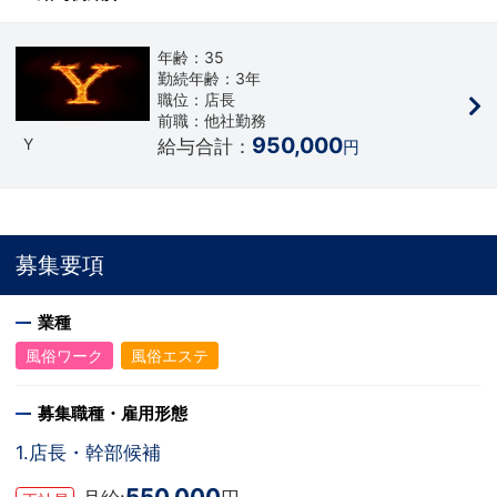
られます。 また、徹底した法令遵守にともな
い法人経営を行っておりますので安心して働い
ていただける環境が整っています。
年齢：35
勤続年齢：3年
職位：店長
前職：他社勤務
950,000
Y
給与合計：
円
募集要項
業種
風俗ワーク
風俗エステ
募集職種・雇用形態
1.店長・幹部候補
550,000