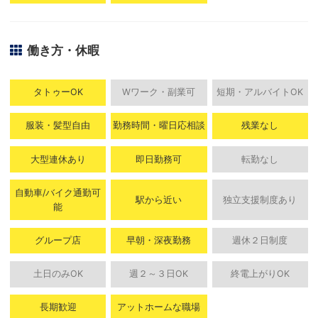
働き方・休暇
タトゥーOK
Wワーク・副業可
短期・アルバイトOK
服装・髪型自由
勤務時間・曜日応相談
残業なし
大型連休あり
即日勤務可
転勤なし
自動車/バイク通勤可
駅から近い
独立支援制度あり
能
グループ店
早朝・深夜勤務
週休２日制度
土日のみOK
週２～３日OK
終電上がりOK
長期歓迎
アットホームな職場