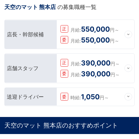
天空のマット 熊本店
の募集職種一覧
550,000
正
月給:
円～
店長・幹部候補
550,000
委
月給:
円～
390,000
正
月給:
円～
店舗スタッフ
390,000
委
月給:
円～
1,050
送迎ドライバー
委
時給:
円～
天空のマット 熊本店のおすすめポイント