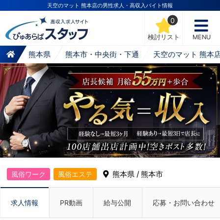
天空のマット 熊本店の男性求人・高収入バイト情報
0
検討リスト
MENU
熊本県
熊本市・中央街・下通
天空のマット 熊本
熊本県 / 熊本市
風俗ワーク
風俗エステ
求人情報
PR動画
給与公開
応募・お問い合わせ