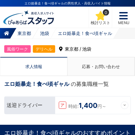
エロ姫暴走！食べ頃ギャルの男性求人・高収入バイト情報
0
検討リスト
MENU
東京都
池袋
エロ姫暴走！食べ頃ギャル
東京都 / 池袋
風俗ワーク
デリヘル
求人情報
応募・お問い合わせ
エロ姫暴走！食べ頃ギャル
の募集職種一覧
1,400
送迎ドライバー
ア
時給:
円～
エロ姫暴走！食べ頃ギャルのおすすめポイント