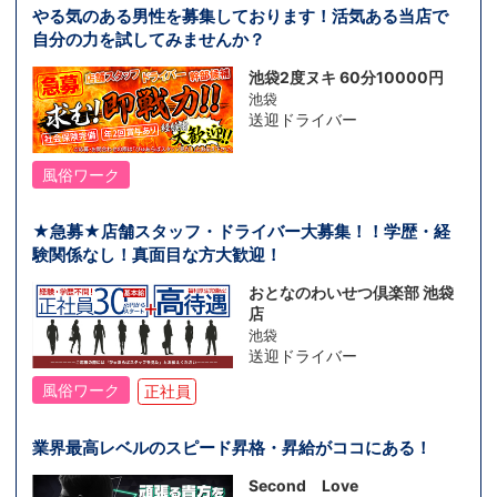
やる気のある男性を募集しております！活気ある当店で
自分の力を試してみませんか？
池袋2度ヌキ 60分10000円
池袋
送迎ドライバー
風俗ワーク
★急募★店舗スタッフ・ドライバー大募集！！学歴・経
験関係なし！真面目な方大歓迎！
おとなのわいせつ倶楽部 池袋
店
池袋
送迎ドライバー
風俗ワーク
正社員
業界最高レベルのスピード昇格・昇給がココにある！
Second Love