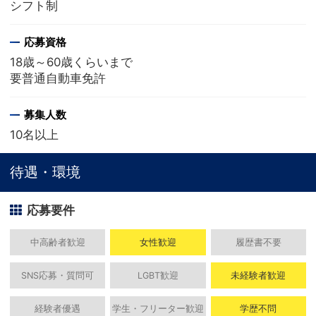
シフト制
応募資格
18歳～60歳くらいまで
要普通自動車免許
募集人数
10名以上
待遇・環境
応募要件
中高齢者歓迎
女性歓迎
履歴書不要
SNS応募・質問可
LGBT歓迎
未経験者歓迎
経験者優遇
学生・フリーター歓迎
学歴不問