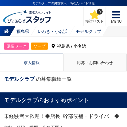
モデルクラブの男性求人・高収入バイト情報
0
検討リスト
MENU
福島県
いわき・小名浜
モデルクラブ
福島県 / 小名浜
風俗ワーク
ソープ
求人情報
応募・お問い合わせ
モデルクラブ
の募集職種一覧
モデルクラブのおすすめポイント
未経験者大歓迎！◆店長･幹部候補・ドライバー◆