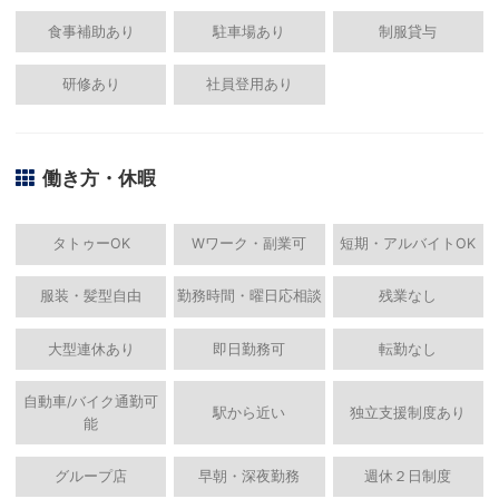
食事補助あり
駐車場あり
制服貸与
研修あり
社員登用あり
働き方・休暇
タトゥーOK
Wワーク・副業可
短期・アルバイトOK
服装・髪型自由
勤務時間・曜日応相談
残業なし
大型連休あり
即日勤務可
転勤なし
自動車/バイク通勤可
駅から近い
独立支援制度あり
能
グループ店
早朝・深夜勤務
週休２日制度