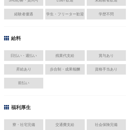
SNS応募・質問可
LGBT歓迎
未経験者歓迎
経験者優遇
学生・フリーター歓迎
学歴不問
給料
日払い・週払い
残業代支給
賞与あり
昇給あり
歩合制・成果報酬
資格手当あり
前払い
福利厚生
寮・社宅完備
交通費支給
社会保険完備