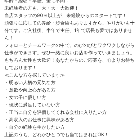
年齢・経験・学歴、全て不問！
未経験者の方も、大・大・大歓迎！
当店スタッフの90％以上が、未経験からのスタートです！
頑張りに応じての昇給・歩合給もありますから、やりがいも十
分です。ご入社後、半年で主任、1年で店長も夢ではありませ
ん！
フォローとチームワークの中で、のびのびとワクワクしながら
仕事ができます。ぜひ一緒に良いお店を作っていきましょう。
もちろん女性も大歓迎！あなたからのご応募を、心よりお待ち
しております！
≪こんな方を探しています≫
・明るい人柄の元気な方
・意欲や向上心がある方
・女の子に優しい方
・現状に満足していない方
・正当に自分を評価してくれる会社に入りたい方
・高収入のお仕事に興味がある方
・自分の経験を生かしたい方
上記のうち、どれかひとつでも当てはまればOK！