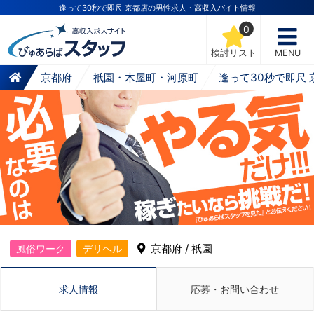
逢って30秒で即尺 京都店の男性求人・高収入バイト情報
0
検討リスト
MENU
京都府
祇園・木屋町・河原町
逢って30秒で即尺 
京都府 / 祇園
風俗ワーク
デリヘル
求人情報
応募・お問い合わせ