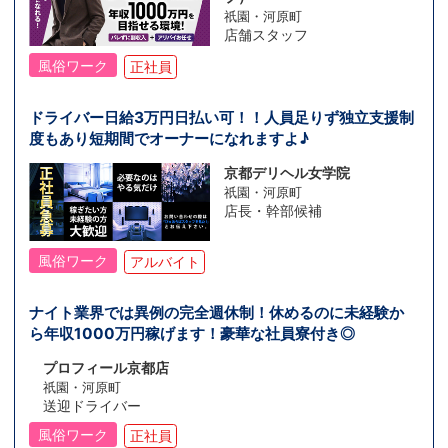
祇園・河原町
店舗スタッフ
風俗ワーク
正社員
ドライバー日給3万円日払い可！！人員足りず独立支援制
度もあり短期間でオーナーになれますよ♪
京都デリヘル女学院
祇園・河原町
店長・幹部候補
風俗ワーク
アルバイト
ナイト業界では異例の完全週休制！休めるのに未経験か
ら年収1000万円稼げます！豪華な社員寮付き◎
プロフィール京都店
祇園・河原町
送迎ドライバー
風俗ワーク
正社員