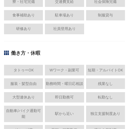
寮・社宅完備
交通費支給
社会保険完備
食事補助あり
駐車場あり
制服貸与
研修あり
社員登用あり
働き方・休暇
タトゥーOK
Wワーク・副業可
短期・アルバイトOK
服装・髪型自由
勤務時間・曜日応相談
残業なし
大型連休あり
即日勤務可
転勤なし
自動車/バイク通勤可
駅から近い
独立支援制度あり
能