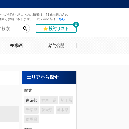
トへの閲覧・求人へのご応募は、18歳未満の方の
は固くお断り致します。18歳未満の方は
こちら
0
検討リスト
PR動画
給与公開
エリアから探す
関東
東京都
神奈川県
埼玉県
千葉県
茨城県
栃木県
群馬県