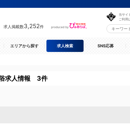
当サイ
ご利用
3,252
求人掲載数
件
produced by
エリアから探す
求人検索
SNS応募
俗求人情報 3件