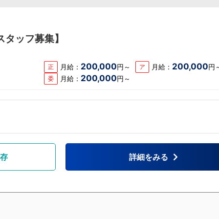
スタッフ募集】
200,000
200,000
月給：
円～
月給：
円
正
ア
200,000
月給：
円～
委
存
詳細をみる