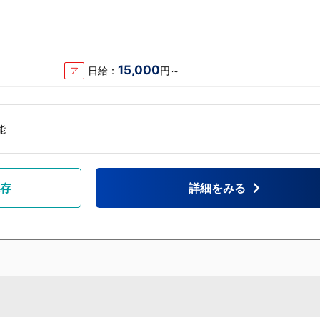
15,000
日給：
円～
ア
能
存
詳細をみる