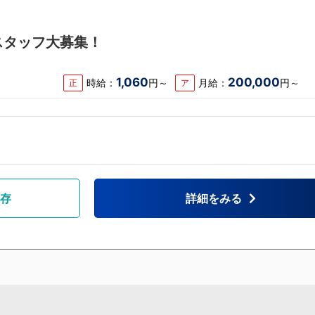
スタッフ大募集！
1,060
200,000
時給：
円～
月給：
円～
正
ア
存
詳細をみる