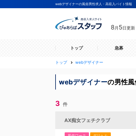
webデザイナーの風俗男性求人・高収入バイト情報
8
5
月
日更新
トップ
急募
トップ
webデザイナー
webデザイナー
の男性風
3
件
AX痴女フェチクラブ
風俗ワーク
デリヘル