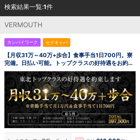
検索結果一覧:
1
件
VERMOUTH
カンパイワーク
セクキャバ
【月収31万～40万+歩合】食事手当1日700円。寮
完備。日払い可能。トップクラスの好待遇をお約
束。