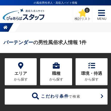
の風俗男性求人・高収入バイト情報
0
検討リスト
MENU
バーテンダー
の男性風俗求人情報 1件
エリア
職種
環境・待遇
から探す
から探す
から探す
こだわり条件
で検索