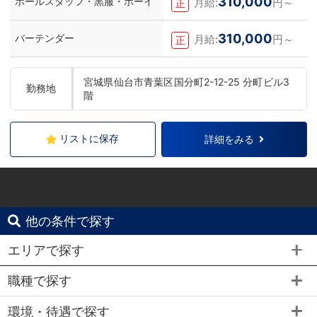
310,000
ホールスタッフ・黒服・ボーイ
月給:
円～
正
310,000
バーテンダー
月給:
円～
正
宮城県仙台市青葉区国分町2-12-25 分町ビル3
勤務地
階
リストに保存
詳細をみる
他の条件で探す
エリアで探す
職種で探す
環境・待遇で探す