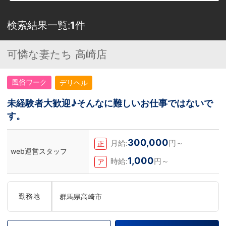
検索結果一覧:
1
件
可憐な妻たち 高崎店
風俗ワーク
デリヘル
未経験者大歓迎♪そんなに難しいお仕事ではないで
す。
300,000
月給:
円～
正
web運営スタッフ
1,000
時給:
円～
ア
勤務地
群馬県高崎市