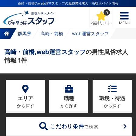
高崎・前橋のweb運営スタッフの風俗男性求人・高収入バイト情報
0
検討リスト
MENU
群馬県
高崎・前橋
web運営スタッフ
高崎・前橋,web運営スタッフ
の男性風俗求人
情報 1件
エリア
職種
環境・待遇
から探す
から探す
から探す
こだわり条件
で検索