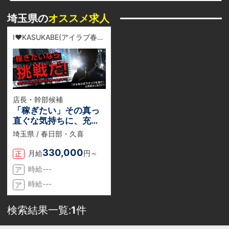
埼玉県の
オススメ求人
I♥KASUKABE(アイラブ春日部)
店長・幹部候補
「稼ぎたい」その真っ
直ぐな気持ちに、充実
の待遇とクリーンな環
埼玉県 / 春日部・久喜
境で応えます！
330,000
月給
円～
正
時給---
ア
時給---
ア
検索結果一覧:
1
件