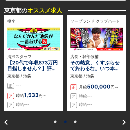
東京都の
オススメ求人
桃李
ソープランド クラブハート
清掃スタッフ
店長・幹部候補
【20代で年収873万円
その熱意、くすぶらせ
目指しません？】評価
て終わるな。いつ本気
体制が整っているから
を出す？自分史上最高
東京都 / 池袋
東京都 / 池袋
誰にでもチャンスあ
の挑戦と、それに見合
---
り！
う最高の対価を。
500,000
正
月給
円～
正
1,533
時給
円～
ア
時給---
ア
時給---
時給---
ア
ア