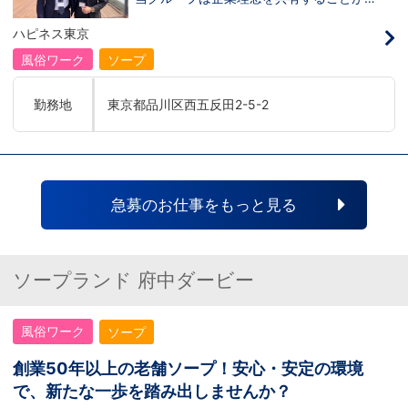
だって目指せます。ハピネスグループはナ
き、【情熱】【向上心】【チャレンジ精
イトレジャー業界だからといって一般大手
神】を持っている方を求めています。さら
ハピネス東京
企業様に引けを取らない体制で取り組んで
に！『ハピネスグループは、店舗数が増え
いる会社です。そのため、誰もが安心して
ます！！』つまり…【店長/幹部】の空き
風俗ワーク
ソープ
入社・勤務のできる環境なのです。それで
枠があるってことです。実際に働いてみ
もまだ不安だな…と思う方は是非オフィシ
て、上が詰まってて空き枠が無い…全然役
ャルサイトをご覧下さい。
職者になれない(´;ω;｀)なんて経験はあり
勤務地
東京都品川区西五反田2-5-2
【https://happiness-group.biz/】※お手
ませんか？？当グループは年功序列ではな
数ですがコピー＆ペーストしてURLを開い
く実力主義です。頑張り次第でいくらでも
ていただければです。応募に迷ってる方や
店長や幹部枠への昇格が可能なんです！力
他社と比較検討中など。そのような時は1
のある方には必要な席をしっかりご用意で
回サイトを見ていただければ何か変わるか
きる環境ですのでご安心ください。実際に
もしれません。アナタからのご連絡お待ち
入社後、最短で8ヶ月で店長になった先輩
しております。
もいます。その先輩のあとにアナタも続き
急募のお仕事をもっと見る
ませんか！？勿論、男性だけではなく女性
も活躍中。ハピネスグループ初の女性店長
だって目指せます。ハピネスグループはナ
イトレジャー業界だからといって一般大手
企業様に引けを取らない体制で取り組んで
ソープランド 府中ダービー
いる会社です。そのため、誰もが安心して
入社・勤務のできる環境なのです。それで
もまだ不安だな…と思う方は是非オフィシ
風俗ワーク
ソープ
ャルサイトをご覧下さい。
【https://happiness-group.biz/】※お手
数ですがコピー＆ペーストしてURLを開い
創業50年以上の老舗ソープ！安心・安定の環境
ていただければです。応募に迷ってる方や
で、新たな一歩を踏み出しませんか？
他社と比較検討中など。そのような時は1
回サイトを見ていただければ何か変わるか