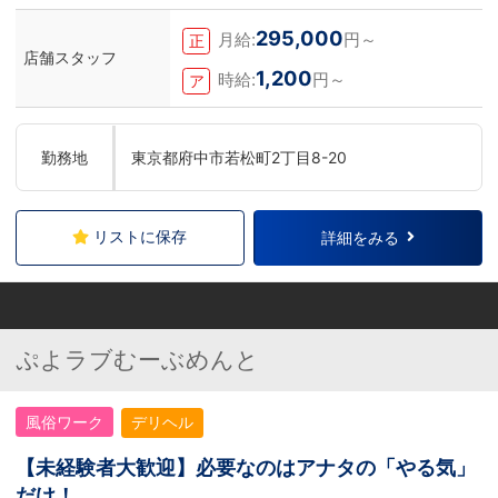
もしれません。アナタからのご連絡お待ち
しております。＜お給料に関して＞月収
295,000
月給:
円～
正
500,000円スタート+交通費、家族手当、
店舗スタッフ
禁煙手当、社訓手当、昇給昇格は随時実
1,200
時給:
円～
ア
施、賞与年4回。最短８カ月で店長昇格の
実績あり。＜待遇＞社会保険、厚生年金、
雇用保険、労災、は入社初日から加入有給
休暇付与、社員旅行やオーダースーツの福
勤務地
東京都府中市若松町2丁目8-20
利厚生あり学歴・経歴・資格・年齢・性別
は一切不問。あなたの『これから』に先行
投資させていただきます。＜お仕事の内容
＞お客様を笑顔にし、キャストさんが働き
やすいように日々考えて環境を整えていく
リストに保存
詳細をみる
のが業務になります。特別な技能は要りま
せん。丁寧さ、誠実さ、笑顔、感謝の気持
ちがあればOKです。
ぷよラブむーぶめんと
風俗ワーク
デリヘル
【未経験者大歓迎】必要なのはアナタの「やる気」
だけ！