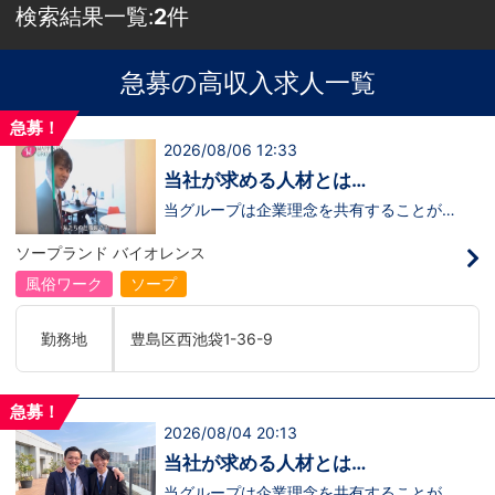
検索結果一覧:
2
件
急募の高収入求人一覧
急募！
2026/08/06 12:33
当社が求める人材とは…
当グループは企業理念を共有することがで
き、【情熱】【向上心】【チャレンジ精
神】を持っている方を求めています。さら
ソープランド バイオレンス
に！『ハピネスグループは、店舗数が増え
ます！！』つまり…【店長/幹部】の空き
風俗ワーク
ソープ
枠があるってことです。実際に働いてみ
て、上が詰まってて空き枠が無い…全然役
職者になれない(´;ω;｀)なんて経験はあり
勤務地
豊島区西池袋1-36-9
ませんか？？当グループは年功序列ではな
く実力主義です。頑張り次第でいくらでも
店長や幹部枠への昇格が可能なんです！力
のある方には必要な席をしっかりご用意で
急募！
きる環境ですのでご安心ください。実際に
2026/08/04 20:13
入社後、最短で8ヶ月で店長になった先輩
もいます。その先輩のあとにアナタも続き
当社が求める人材とは…
ませんか！？勿論、男性だけではなく女性
も活躍中。ハピネスグループ初の女性店長
当グループは企業理念を共有することがで