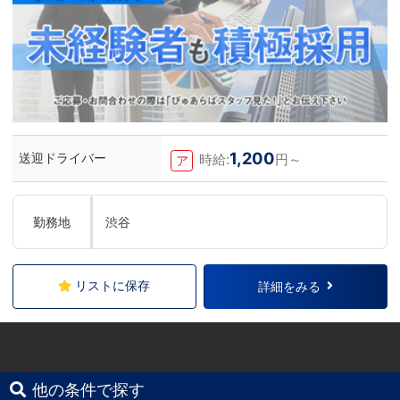
しております。＜お給料に関して＞月収
500,000円スタート+交通費、家族手当、
禁煙手当、社訓手当、昇給昇格は随時実
施、賞与年4回。最短８カ月で店長昇格の
実績あり。＜待遇＞社会保険、厚生年金、
雇用保険、労災、は入社初日から加入有給
休暇付与、社員旅行やオーダースーツの福
利厚生あり学歴・経歴・資格・年齢・性別
は一切不問。あなたの『これから』に先行
投資させていただきます。＜お仕事の内容
＞お客様を笑顔にし、キャストさんが働き
1,200
送迎ドライバー
やすいように日々考えて環境を整えていく
時給:
円～
ア
のが業務になります。特別な技能は要りま
せん。丁寧さ、誠実さ、笑顔、感謝の気持
ちがあればOKです。
勤務地
渋谷
リストに保存
詳細をみる
他の条件で探す