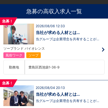
急募の高収入求人一覧
急募！
2026/08/06 12:33
当社が求める人材とは…
当グループは企業理念を共有することがで
き、【情熱】【向上心】【チャレンジ精
神】を持っている方を求めています。さら
ソープランド バイオレンス
に！『ハピネスグループは、店舗数が増え
ます！！』つまり…【店長/幹部】の空き
風俗ワーク
ソープ
枠があるってことです。実際に働いてみ
て、上が詰まってて空き枠が無い…全然役
職者になれない(´;ω;｀)なんて経験はあり
勤務地
豊島区西池袋1-36-9
ませんか？？当グループは年功序列ではな
く実力主義です。頑張り次第でいくらでも
店長や幹部枠への昇格が可能なんです！力
のある方には必要な席をしっかりご用意で
急募！
きる環境ですのでご安心ください。実際に
2026/08/04 20:13
入社後、最短で8ヶ月で店長になった先輩
もいます。その先輩のあとにアナタも続き
当社が求める人材とは…
ませんか！？勿論、男性だけではなく女性
も活躍中。ハピネスグループ初の女性店長
当グループは企業理念を共有することがで
だって目指せます。ハピネスグループはナ
き、【情熱】【向上心】【チャレンジ精