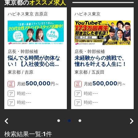
東京都の
オススメ求人
ハピネス東京 吉原店
ハピネス東京
店長・幹部候補
店長・幹部候補
悩んでる時間が勿体な
未経験からの挑戦で、
い！【入社後安心出来
憧れを叶える人生に！
る会社】だから飛び込
東京都 / 吉原
東京都 / 五反田
んでほしい。性別関係
なし。
500,000
500,000
月給
円～
月給
円～
正
正
時給---
時給---
ア
ア
時給---
時給---
ア
ア
検索結果一覧:
1
件