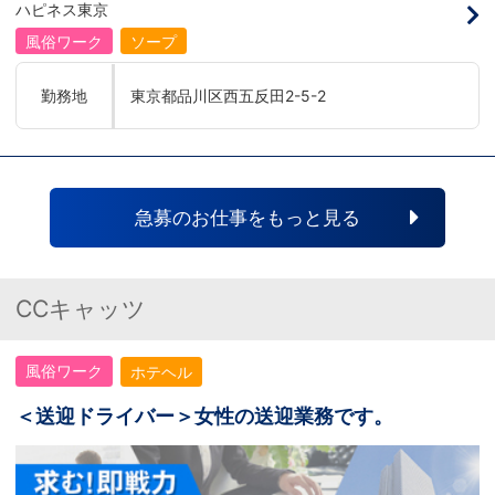
イトレジャー業界だからといって一般大手
神】を持っている方を求めています。さら
ハピネス東京
企業様に引けを取らない体制で取り組んで
に！『ハピネスグループは、店舗数が増え
いる会社です。そのため、誰もが安心して
ます！！』つまり…【店長/幹部】の空き
風俗ワーク
ソープ
入社・勤務のできる環境なのです。それで
枠があるってことです。実際に働いてみ
もまだ不安だな…と思う方は是非オフィシ
て、上が詰まってて空き枠が無い…全然役
ャルサイトをご覧下さい。
職者になれない(´;ω;｀)なんて経験はあり
勤務地
東京都品川区西五反田2-5-2
【https://happiness-group.biz/】※お手
ませんか？？当グループは年功序列ではな
数ですがコピー＆ペーストしてURLを開い
く実力主義です。頑張り次第でいくらでも
ていただければです。応募に迷ってる方や
店長や幹部枠への昇格が可能なんです！力
他社と比較検討中など。そのような時は1
のある方には必要な席をしっかりご用意で
回サイトを見ていただければ何か変わるか
きる環境ですのでご安心ください。実際に
もしれません。アナタからのご連絡お待ち
入社後、最短で8ヶ月で店長になった先輩
しております。
もいます。その先輩のあとにアナタも続き
急募のお仕事をもっと見る
ませんか！？勿論、男性だけではなく女性
も活躍中。ハピネスグループ初の女性店長
だって目指せます。ハピネスグループはナ
イトレジャー業界だからといって一般大手
企業様に引けを取らない体制で取り組んで
CCキャッツ
いる会社です。そのため、誰もが安心して
入社・勤務のできる環境なのです。それで
もまだ不安だな…と思う方は是非オフィシ
風俗ワーク
ホテヘル
ャルサイトをご覧下さい。
【https://happiness-group.biz/】※お手
数ですがコピー＆ペーストしてURLを開い
＜送迎ドライバー＞女性の送迎業務です。
ていただければです。応募に迷ってる方や
他社と比較検討中など。そのような時は1
回サイトを見ていただければ何か変わるか
もしれません。アナタからのご連絡お待ち