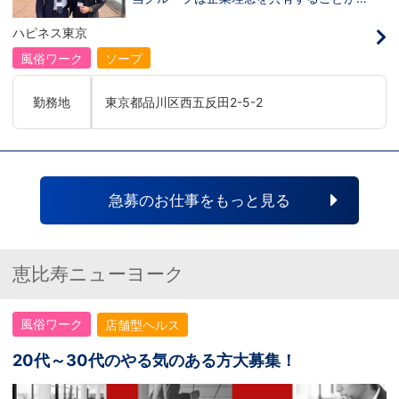
だって目指せます。ハピネスグループはナ
き、【情熱】【向上心】【チャレンジ精
イトレジャー業界だからといって一般大手
神】を持っている方を求めています。さら
ハピネス東京
企業様に引けを取らない体制で取り組んで
に！『ハピネスグループは、店舗数が増え
いる会社です。そのため、誰もが安心して
ます！！』つまり…【店長/幹部】の空き
風俗ワーク
ソープ
入社・勤務のできる環境なのです。それで
枠があるってことです。実際に働いてみ
もまだ不安だな…と思う方は是非オフィシ
て、上が詰まってて空き枠が無い…全然役
ャルサイトをご覧下さい。
職者になれない(´;ω;｀)なんて経験はあり
勤務地
東京都品川区西五反田2-5-2
【https://happiness-group.biz/】※お手
ませんか？？当グループは年功序列ではな
数ですがコピー＆ペーストしてURLを開い
く実力主義です。頑張り次第でいくらでも
ていただければです。応募に迷ってる方や
店長や幹部枠への昇格が可能なんです！力
他社と比較検討中など。そのような時は1
のある方には必要な席をしっかりご用意で
回サイトを見ていただければ何か変わるか
きる環境ですのでご安心ください。実際に
もしれません。アナタからのご連絡お待ち
入社後、最短で8ヶ月で店長になった先輩
しております。
もいます。その先輩のあとにアナタも続き
急募のお仕事をもっと見る
ませんか！？勿論、男性だけではなく女性
も活躍中。ハピネスグループ初の女性店長
だって目指せます。ハピネスグループはナ
イトレジャー業界だからといって一般大手
企業様に引けを取らない体制で取り組んで
恵比寿ニューヨーク
いる会社です。そのため、誰もが安心して
入社・勤務のできる環境なのです。それで
もまだ不安だな…と思う方は是非オフィシ
風俗ワーク
店舗型ヘルス
ャルサイトをご覧下さい。
【https://happiness-group.biz/】※お手
数ですがコピー＆ペーストしてURLを開い
20代～30代のやる気のある方大募集！
ていただければです。応募に迷ってる方や
他社と比較検討中など。そのような時は1
回サイトを見ていただければ何か変わるか