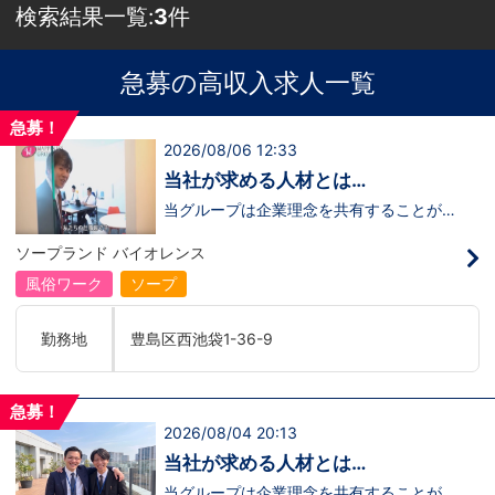
検索結果一覧:
3
件
急募の高収入求人一覧
急募！
2026/08/06 12:33
当社が求める人材とは…
当グループは企業理念を共有することがで
き、【情熱】【向上心】【チャレンジ精
神】を持っている方を求めています。さら
ソープランド バイオレンス
に！『ハピネスグループは、店舗数が増え
ます！！』つまり…【店長/幹部】の空き
風俗ワーク
ソープ
枠があるってことです。実際に働いてみ
て、上が詰まってて空き枠が無い…全然役
職者になれない(´;ω;｀)なんて経験はあり
勤務地
豊島区西池袋1-36-9
ませんか？？当グループは年功序列ではな
く実力主義です。頑張り次第でいくらでも
店長や幹部枠への昇格が可能なんです！力
のある方には必要な席をしっかりご用意で
急募！
きる環境ですのでご安心ください。実際に
2026/08/04 20:13
入社後、最短で8ヶ月で店長になった先輩
もいます。その先輩のあとにアナタも続き
当社が求める人材とは…
ませんか！？勿論、男性だけではなく女性
も活躍中。ハピネスグループ初の女性店長
当グループは企業理念を共有することがで