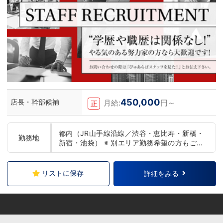
もしれません。アナタからのご連絡お待ち
しております。＜お給料に関して＞月収
500,000円スタート+交通費、家族手当、
禁煙手当、社訓手当、昇給昇格は随時実
施、賞与年4回。最短８カ月で店長昇格の
実績あり。＜待遇＞社会保険、厚生年金、
雇用保険、労災、は入社初日から加入有給
休暇付与、社員旅行やオーダースーツの福
利厚生あり学歴・経歴・資格・年齢・性別
は一切不問。あなたの『これから』に先行
投資させていただきます。＜お仕事の内容
＞お客様を笑顔にし、キャストさんが働き
450,000
店長・幹部候補
やすいように日々考えて環境を整えていく
月給:
円～
正
のが業務になります。特別な技能は要りま
せん。丁寧さ、誠実さ、笑顔、感謝の気持
ちがあればOKです。
都内（JR山手線沿線／渋谷・恵比寿・新橋・
勤務地
新宿・池袋） ※ 別エリア勤務希望の方もご相
談下さい
リストに保存
詳細をみる