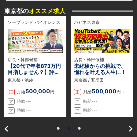
東京都の
オススメ求人
ソープランド バイオレンス
ハピネス東京
店長・幹部候補
店長・幹部候補
【20代で年収873万円
未経験からの挑戦で、
目指しません？】評価
憧れを叶える人生に！
体制が整っているから
東京都 / 池袋
東京都 / 五反田
誰にでもチャンスあ
り！
500,000
500,000
月給
円～
月給
円～
正
正
時給---
時給---
ア
ア
時給---
時給---
ア
ア