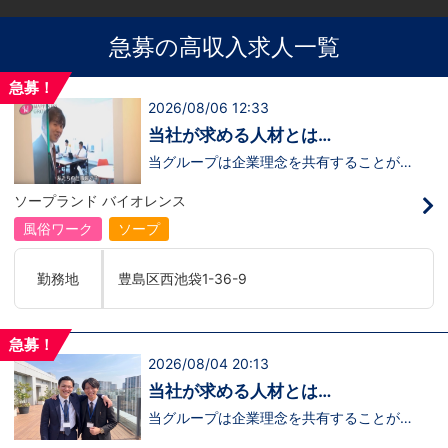
急募の高収入求人一覧
急募！
2026/08/06 12:33
当社が求める人材とは…
当グループは企業理念を共有することがで
き、【情熱】【向上心】【チャレンジ精
神】を持っている方を求めています。さら
ソープランド バイオレンス
に！『ハピネスグループは、店舗数が増え
ます！！』つまり…【店長/幹部】の空き
風俗ワーク
ソープ
枠があるってことです。実際に働いてみ
て、上が詰まってて空き枠が無い…全然役
職者になれない(´;ω;｀)なんて経験はあり
勤務地
豊島区西池袋1-36-9
ませんか？？当グループは年功序列ではな
く実力主義です。頑張り次第でいくらでも
店長や幹部枠への昇格が可能なんです！力
のある方には必要な席をしっかりご用意で
急募！
きる環境ですのでご安心ください。実際に
2026/08/04 20:13
入社後、最短で8ヶ月で店長になった先輩
もいます。その先輩のあとにアナタも続き
当社が求める人材とは…
ませんか！？勿論、男性だけではなく女性
も活躍中。ハピネスグループ初の女性店長
当グループは企業理念を共有することがで
だって目指せます。ハピネスグループはナ
き、【情熱】【向上心】【チャレンジ精