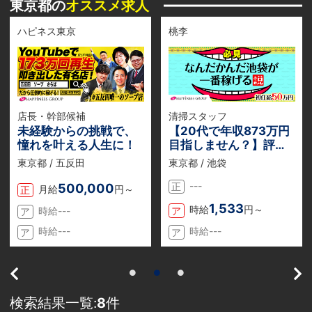
東京都の
オススメ求人
ハピネス東京
桃李
店長・幹部候補
清掃スタッフ
未経験からの挑戦で、
【20代で年収873万円
憧れを叶える人生に！
目指しません？】評価
体制が整っているから
東京都 / 五反田
東京都 / 池袋
誰にでもチャンスあ
---
り！
500,000
正
月給
円～
正
1,533
時給
円～
ア
時給---
ア
時給---
時給---
ア
ア
検索結果一覧:
8
件