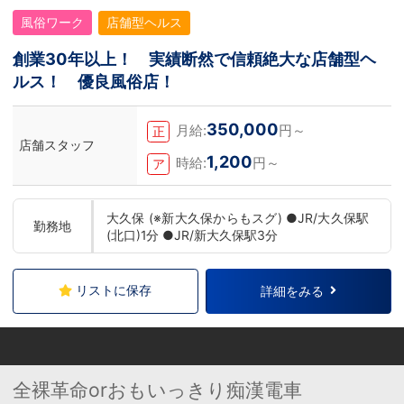
風俗ワーク
店舗型ヘルス
創業30年以上！ 実績断然で信頼絶大な店舗型ヘ
ルス！ 優良風俗店！
350,000
月給:
円～
正
店舗スタッフ
1,200
時給:
円～
ア
大久保 (※新大久保からもスグ) ●JR/大久保駅
勤務地
(北口)1分 ●JR/新大久保駅3分
リストに保存
詳細をみる
全裸革命orおもいっきり痴漢電車