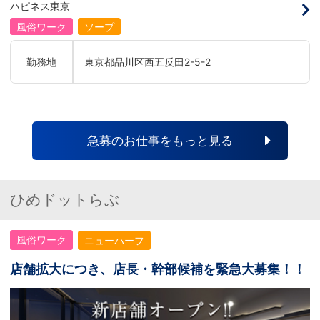
イトレジャー業界だからといって一般大手
神】を持っている方を求めています。さら
ハピネス東京
企業様に引けを取らない体制で取り組んで
に！『ハピネスグループは、店舗数が増え
いる会社です。そのため、誰もが安心して
ます！！』つまり…【店長/幹部】の空き
風俗ワーク
ソープ
入社・勤務のできる環境なのです。それで
枠があるってことです。実際に働いてみ
もまだ不安だな…と思う方は是非オフィシ
て、上が詰まってて空き枠が無い…全然役
ャルサイトをご覧下さい。
職者になれない(´;ω;｀)なんて経験はあり
勤務地
東京都品川区西五反田2-5-2
【https://happiness-group.biz/】※お手
ませんか？？当グループは年功序列ではな
数ですがコピー＆ペーストしてURLを開い
く実力主義です。頑張り次第でいくらでも
ていただければです。応募に迷ってる方や
店長や幹部枠への昇格が可能なんです！力
他社と比較検討中など。そのような時は1
のある方には必要な席をしっかりご用意で
回サイトを見ていただければ何か変わるか
きる環境ですのでご安心ください。実際に
もしれません。アナタからのご連絡お待ち
入社後、最短で8ヶ月で店長になった先輩
しております。
もいます。その先輩のあとにアナタも続き
急募のお仕事をもっと見る
ませんか！？勿論、男性だけではなく女性
も活躍中。ハピネスグループ初の女性店長
だって目指せます。ハピネスグループはナ
イトレジャー業界だからといって一般大手
企業様に引けを取らない体制で取り組んで
ひめドットらぶ
いる会社です。そのため、誰もが安心して
入社・勤務のできる環境なのです。それで
もまだ不安だな…と思う方は是非オフィシ
風俗ワーク
ニューハーフ
ャルサイトをご覧下さい。
【https://happiness-group.biz/】※お手
数ですがコピー＆ペーストしてURLを開い
店舗拡大につき、店長・幹部候補を緊急大募集！！
ていただければです。応募に迷ってる方や
他社と比較検討中など。そのような時は1
回サイトを見ていただければ何か変わるか
もしれません。アナタからのご連絡お待ち