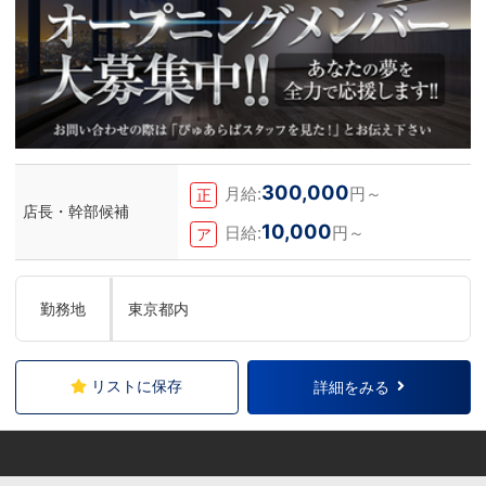
しております。＜お給料に関して＞月収
500,000円スタート+交通費、家族手当、
禁煙手当、社訓手当、昇給昇格は随時実
施、賞与年4回。最短８カ月で店長昇格の
実績あり。＜待遇＞社会保険、厚生年金、
雇用保険、労災、は入社初日から加入有給
休暇付与、社員旅行やオーダースーツの福
利厚生あり学歴・経歴・資格・年齢・性別
は一切不問。あなたの『これから』に先行
投資させていただきます。＜お仕事の内容
＞お客様を笑顔にし、キャストさんが働き
300,000
やすいように日々考えて環境を整えていく
月給:
円～
正
のが業務になります。特別な技能は要りま
店長・幹部候補
せん。丁寧さ、誠実さ、笑顔、感謝の気持
10,000
日給:
円～
ア
ちがあればOKです。
勤務地
東京都内
リストに保存
詳細をみる