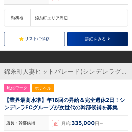
勤務地
錦糸町エリア周辺
リストに保存
詳細をみる
錦糸町人妻ヒットパレード(シンデレラグル
ープ)
風俗ワーク
ホテヘル
【業界最高水準】年16回の昇給＆完全週休2日！シ
ンデレラFCグループが次世代の幹部候補を募集
335,000
店長・幹部候補
月給:
円～
正