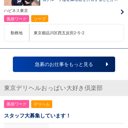
だって目指せます。ハピネスグループはナ
き、【情熱】【向上心】【チャレンジ精
イトレジャー業界だからといって一般大手
神】を持っている方を求めています。さら
ハピネス東京
企業様に引けを取らない体制で取り組んで
に！『ハピネスグループは、店舗数が増え
いる会社です。そのため、誰もが安心して
ます！！』つまり…【店長/幹部】の空き
風俗ワーク
ソープ
入社・勤務のできる環境なのです。それで
枠があるってことです。実際に働いてみ
もまだ不安だな…と思う方は是非オフィシ
て、上が詰まってて空き枠が無い…全然役
ャルサイトをご覧下さい。
職者になれない(´;ω;｀)なんて経験はあり
勤務地
東京都品川区西五反田2-5-2
【https://happiness-group.biz/】※お手
ませんか？？当グループは年功序列ではな
数ですがコピー＆ペーストしてURLを開い
く実力主義です。頑張り次第でいくらでも
ていただければです。応募に迷ってる方や
店長や幹部枠への昇格が可能なんです！力
他社と比較検討中など。そのような時は1
のある方には必要な席をしっかりご用意で
回サイトを見ていただければ何か変わるか
きる環境ですのでご安心ください。実際に
もしれません。アナタからのご連絡お待ち
入社後、最短で8ヶ月で店長になった先輩
しております。
もいます。その先輩のあとにアナタも続き
急募のお仕事をもっと見る
ませんか！？勿論、男性だけではなく女性
も活躍中。ハピネスグループ初の女性店長
だって目指せます。ハピネスグループはナ
イトレジャー業界だからといって一般大手
企業様に引けを取らない体制で取り組んで
東京デリヘルおっぱい大好き倶楽部
いる会社です。そのため、誰もが安心して
入社・勤務のできる環境なのです。それで
もまだ不安だな…と思う方は是非オフィシ
風俗ワーク
デリヘル
ャルサイトをご覧下さい。
【https://happiness-group.biz/】※お手
数ですがコピー＆ペーストしてURLを開い
スタッフ大募集しています！
ていただければです。応募に迷ってる方や
他社と比較検討中など。そのような時は1
回サイトを見ていただければ何か変わるか