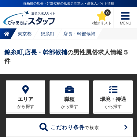
錦糸町の店長・幹部候補の風俗男性求人・高収入バイト情報
0
検討リスト
MENU
東京都
錦糸町
店長・幹部候補
錦糸町,店長・幹部候補
の男性風俗求人情報 5
件
エリア
職種
環境・待遇
から探す
から探す
から探す
こだわり条件
で検索