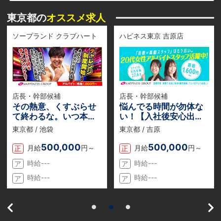
東京都の
オススメ求人
ソープランド クラブハート
ハピネス東京 吉原店
店長・幹部候補
店長・幹部候補
その熱意、くすぶらせ
悩んでる時間が勿体な
て終わるな。いつ本気
い！【入社後安心出来
を出す？自分史上最高
る会社】だから飛び込
東京都 / 池袋
東京都 / 吉原
の挑戦と、それに見合
んでほしい。性別関係
う最高の対価を。
なし。
500,000
500,000
月給
円～
月給
円～
正
正
時給---
時給---
ア
ア
時給---
時給---
ア
ア