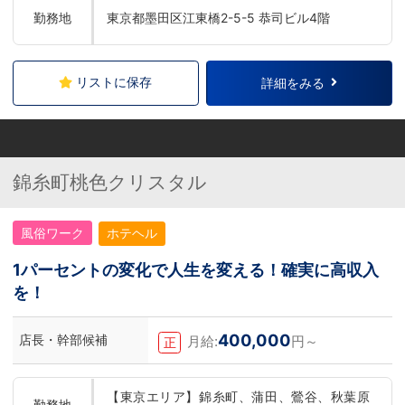
勤務地
東京都墨田区江東橋2-5-5 恭司ビル4階
リストに保存
詳細をみる
錦糸町桃色クリスタル
風俗ワーク
ホテヘル
1パーセントの変化で人生を変える！確実に高収入
を！
400,000
店長・幹部候補
月給:
円～
正
【東京エリア】錦糸町、蒲田、鶯谷、秋葉原
勤務地