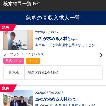
検索結果一覧:
5
件
急募の高収入求人一覧
急募！
2026/08/06 12:33
当社が求める人材とは…
当グループは企業理念を共有することがで
き、【情熱】【向上心】【チャレンジ精
神】を持っている方を求めています。さら
ソープランド バイオレンス
に！『ハピネスグループは、店舗数が増え
ます！！』つまり…【店長/幹部】の空き
風俗ワーク
ソープ
枠があるってことです。実際に働いてみ
て、上が詰まってて空き枠が無い…全然役
職者になれない(´;ω;｀)なんて経験はあり
勤務地
豊島区西池袋1-36-9
ませんか？？当グループは年功序列ではな
く実力主義です。頑張り次第でいくらでも
店長や幹部枠への昇格が可能なんです！力
のある方には必要な席をしっかりご用意で
急募！
きる環境ですのでご安心ください。実際に
2026/08/04 20:13
入社後、最短で8ヶ月で店長になった先輩
もいます。その先輩のあとにアナタも続き
当社が求める人材とは…
ませんか！？勿論、男性だけではなく女性
も活躍中。ハピネスグループ初の女性店長
当グループは企業理念を共有することがで