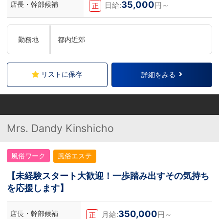
35,000
店長・幹部候補
日給:
円～
正
もしれません。アナタからのご連絡お待ち
しております。＜お給料に関して＞月収
500,000円スタート+交通費、家族手当、
禁煙手当、社訓手当、昇給昇格は随時実
施、賞与年4回。最短８カ月で店長昇格の
勤務地
都内近郊
実績あり。＜待遇＞社会保険、厚生年金、
雇用保険、労災、は入社初日から加入有給
休暇付与、社員旅行やオーダースーツの福
利厚生あり学歴・経歴・資格・年齢・性別
リストに保存
詳細をみる
は一切不問。あなたの『これから』に先行
投資させていただきます。＜お仕事の内容
＞お客様を笑顔にし、キャストさんが働き
やすいように日々考えて環境を整えていく
のが業務になります。特別な技能は要りま
せん。丁寧さ、誠実さ、笑顔、感謝の気持
ちがあればOKです。
Mrs. Dandy Kinshicho
風俗ワーク
風俗エステ
【未経験スタート大歓迎！一歩踏み出すその気持ち
を応援します】
350,000
店長・幹部候補
月給:
円～
正