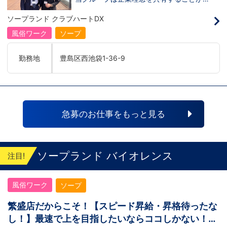
き、【情熱】【向上心】【チャレンジ精
神】を持っている方を求めています。さら
ソープランド クラブハートDX
に！『ハピネスグループは、店舗数が増え
ます！！』つまり…【店長/幹部】の空き
風俗ワーク
ソープ
枠があるってことです。実際に働いてみ
て、上が詰まってて空き枠が無い…全然役
職者になれない(´;ω;｀)なんて経験はあり
勤務地
豊島区西池袋1-36-9
ませんか？？当グループは年功序列ではな
く実力主義です。頑張り次第でいくらでも
店長や幹部枠への昇格が可能なんです！力
のある方には必要な席をしっかりご用意で
きる環境ですのでご安心ください。実際に
入社後、最短で8ヶ月で店長になった先輩
もいます。その先輩のあとにアナタも続き
急募のお仕事をもっと見る
ませんか！？勿論、男性だけではなく女性
も活躍中。ハピネスグループ初の女性店長
だって目指せます。ハピネスグループはナ
イトレジャー業界だからといって一般大手
企業様に引けを取らない体制で取り組んで
ソープランド バイオレンス
注目!
いる会社です。そのため、誰もが安心して
入社・勤務のできる環境なのです。それで
もまだ不安だな…と思う方は是非オフィシ
風俗ワーク
ソープ
ャルサイトをご覧下さい。
【https://happiness-group.biz/】※お手
数ですがコピー＆ペーストしてURLを開い
繁盛店だからこそ！【スピード昇給・昇格待ったな
ていただければです。応募に迷ってる方や
し！】最速で上を目指したいならココしかない！未
他社と比較検討中など。そのような時は1
回サイトを見ていただければ何か変わるか