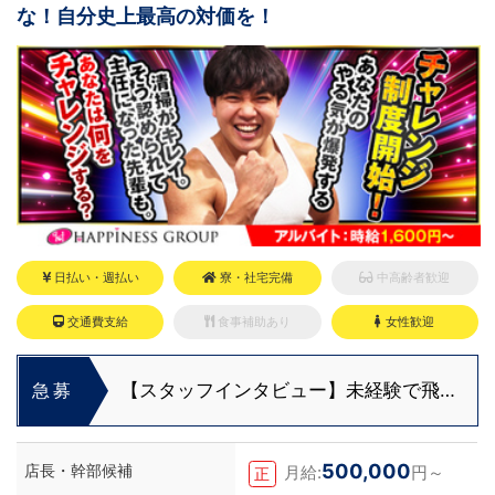
な！自分史上最高の対価を！
日払い・週払い
寮・社宅完備
中高齢者歓迎
交通費支給
食事補助あり
女性歓迎
【スタッフインタビュー】未経験で飛び
急募
込んだスタッフが語る職場のリアル
500,000
店長・幹部候補
月給:
円～
正