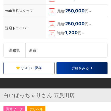
250,000
web運営スタッフ
月給:
円～
正
250,000
月給:
円～
正
送迎ドライバー
1,200
時給:
円～
ア
勤務地
新宿
リストに保存
詳細をみる
白いぽっちゃりさん 五反田店
風俗ワーク
デリヘル