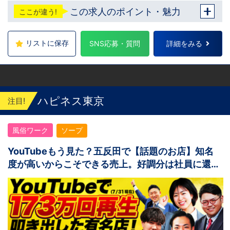
この求人のポイント・魅力
ここが違う!
リストに保存
SNS応募・質問
詳細をみる
ハピネス東京
注目!
風俗ワーク
ソープ
YouTubeもう見た？五反田で【話題のお店】知名
度が高いからこそできる売上。好調分は社員に還
元！