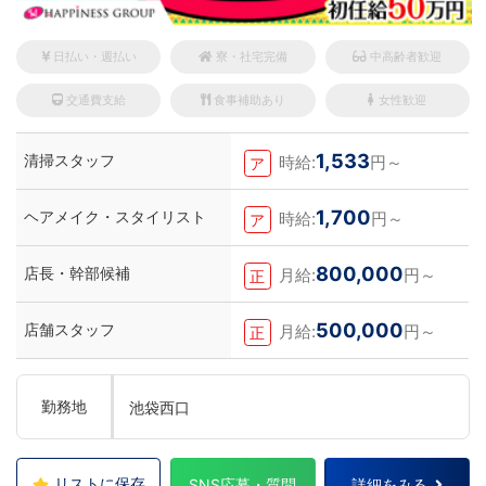
日払い・週払い
寮・社宅完備
中高齢者歓迎
交通費支給
食事補助あり
女性歓迎
1,533
清掃スタッフ
時給:
円～
ア
1,700
ヘアメイク・スタイリスト
時給:
円～
ア
800,000
店長・幹部候補
月給:
円～
正
500,000
店舗スタッフ
月給:
円～
正
勤務地
池袋西口
リストに保存
SNS応募・質問
詳細をみる