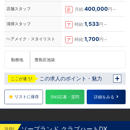
400,000
店舗スタッフ
月給:
円～
正
1,533
清掃スタッフ
時給:
円～
ア
1,700
ヘアメイク・スタイリスト
時給:
円～
ア
勤務地
豊島区池袋
この求人のポイント・魅力
ここが違う!
リストに保存
SNS応募・質問
詳細をみる
ソープランド クラブハートDX
注目!