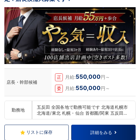
550,000
月給:
円～
正
店長・幹部候補
550,000
月給:
円～
委
五反田 全国各地で勤務可能です 北海道札幌市
勤務地
北海道/東北 札幌・仙台 首都圏/関東 五反田・
上野・池袋・新宿・横浜・千葉 中部 浜松・名
古屋 関西 大阪・京都・神戸・奈良 中国/四国
広島 九州 福岡・熊本
リストに保存
詳細をみる