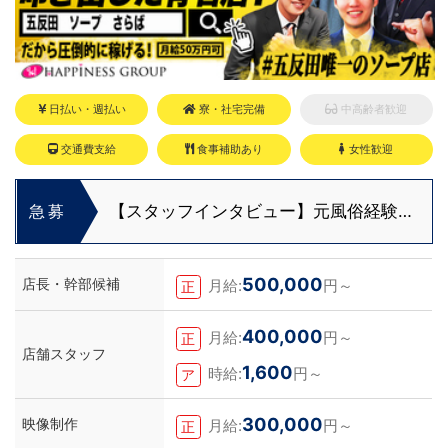
日払い・週払い
寮・社宅完備
中高齢者歓迎
交通費支給
食事補助あり
女性歓迎
【スタッフインタビュー】元風俗経験者
急募
が裏方へ転職！安部さんが語る仕事のリ
アル
500,000
店長・幹部候補
月給:
円～
正
400,000
月給:
円～
正
店舗スタッフ
1,600
時給:
円～
ア
300,000
映像制作
月給:
円～
正