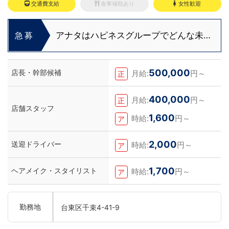
交通費支給
食事補助あり
女性歓迎
アナタはハピネスグループでどんな未来
急募
を描きますか？
500,000
店長・幹部候補
月給:
円～
正
400,000
月給:
円～
正
店舗スタッフ
1,600
時給:
円～
ア
2,000
送迎ドライバー
時給:
円～
ア
1,700
ヘアメイク・スタイリスト
時給:
円～
ア
勤務地
台東区千束4-41-9