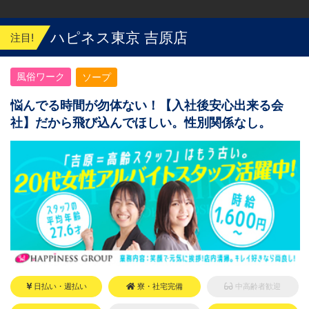
ハピネス東京 吉原店
注目!
風俗ワーク
ソープ
悩んでる時間が勿体ない！【入社後安心出来る会
社】だから飛び込んでほしい。性別関係なし。
日払い・週払い
寮・社宅完備
中高齢者歓迎