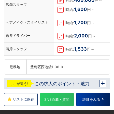
月給:
円～
正
店舗スタッフ
1,600
時給:
円～
ア
1,700
ヘアメイク・スタイリスト
時給:
円～
ア
2,000
送迎ドライバー
時給:
円～
ア
1,533
清掃スタッフ
時給:
円～
ア
勤務地
豊島区西池袋1-36-9
この求人のポイント・魅力
ここが違う!
リストに保存
SNS応募・質問
詳細をみる