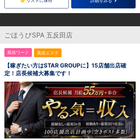
リストに保存
詳細をみる
（店舗型ヘルス） 【新橋・銀座エリア】（デ
リバリーヘルス） 【仙台エリア】（デリバリ
ーヘルス） 【盛岡エリア】（デリバリーヘル
ス） 【札幌エリア】（店舗型ヘルス） ※希望
勤務地をご自由にお選びいただけます。 ※本
ごほうびSPA 五反田店
人の希望に沿わない店舗異動や頻繁な店舗異
動はございませんのでご安心ください
風俗ワーク
風俗エステ
【稼ぎたい方はSTAR GROUPに】15店舗出店確
定！店長候補大募集です！