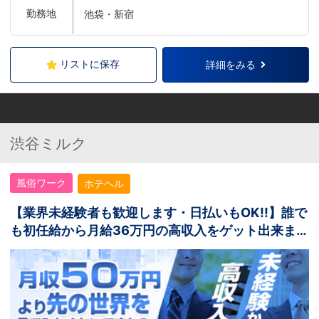
勤務地
池袋・新宿
リストに保存
詳細をみる
渋谷ミルク
風俗ワーク
ホテヘル
【業界未経験者も歓迎します・日払いもOK!!】誰で
も初任給から月給36万円の高収入をゲット出来ま
す！