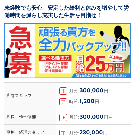
未経験でも安心。安定した給料と休みを増やして労
働時間を減らし充実した生活を目指せ！
300,000
月給:
円～
正
店舗スタッフ
1,200
時給:
円～
ア
300,000
店長・幹部候補
月給:
円～
正
230,000
事務・経理スタッフ
月給:
円～
正