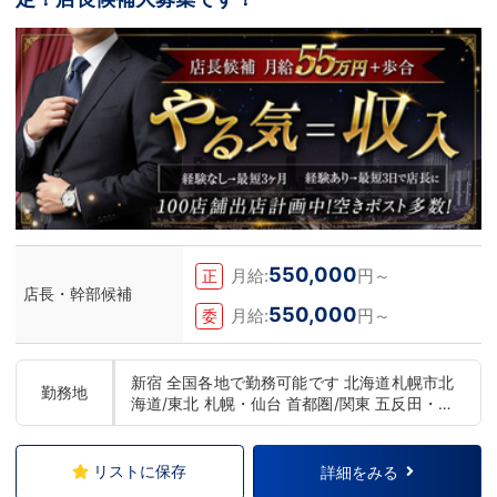
550,000
月給:
円～
正
店長・幹部候補
550,000
月給:
円～
委
新宿 全国各地で勤務可能です 北海道札幌市北
勤務地
海道/東北 札幌・仙台 首都圏/関東 五反田・上
野・池袋・新宿・横浜・千葉 中部 浜松・名古
屋 関西 大阪・京都・神戸・奈良 中国/四国 広
島 九州 福岡・熊本
リストに保存
詳細をみる