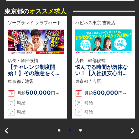
東京都の
オススメ求人
ソープランド クラブハート
ハピネス東京 吉原店
店長・幹部候補
店長・幹部候補
【チャレンジ制度開
悩んでる時間が勿体な
始！】その熱意をくす
い！【入社後安心出来
ぶらせるな！自分史上
る会社】だから飛び込
東京都 / 池袋
東京都 / 吉原
最高の対価を！
んでほしい。性別関係
なし。
500,000
500,000
月給
円～
月給
円～
正
正
時給---
時給---
ア
ア
時給---
時給---
ア
ア