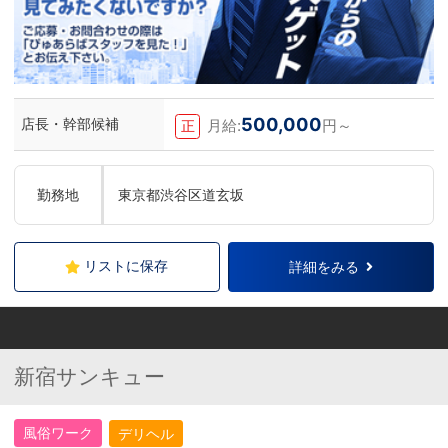
500,000
店長・幹部候補
月給:
円～
正
勤務地
東京都渋谷区道玄坂
リストに保存
詳細をみる
新宿サンキュー
風俗ワーク
デリヘル