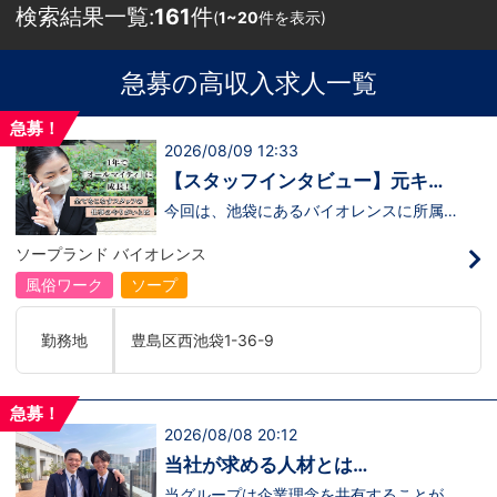
検索結果一覧:
161
件
(
1~20
件を表示)
急募の高収入求人一覧
急募！
2026/08/09 12:33
【スタッフインタビュー】元キャ
ストの佐藤さんが語る“接客にこだ
今回は、池袋にあるバイオレンスに所属し
ている 佐藤さんにインタビューを行いま
わる仕事観”
した。佐藤さんは、もともとキャストとし
ソープランド バイオレンス
て働いていた経験を持ちながら、安定を求
めて“裏方スタッフ”へ転身したスタッフの
風俗ワーク
ソープ
ひとりです。転職の決め手は、この業界で
は珍しい 社会保険完備の福利厚生 。
「長く働くことを考えたら、安心できる環
勤務地
豊島区西池袋1-36-9
境を選びたかった」 と語ってくれまし
た。佐藤さんのリアルな声は、裏方のお仕
事に興味がある方にぴったりの内容です。
↓ぜひインタビュー動画をご覧ください！
急募！
↓ https://youtu.be/Qrj8QYFbNA8
2026/08/08 20:12
当社が求める人材とは…
当グループは企業理念を共有することがで