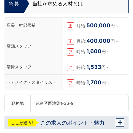
当社が求める人材とは…
急募
500,000
店長・幹部候補
月給:
円～
正
400,000
月給:
円～
正
店舗スタッフ
1,600
時給:
円～
ア
1,533
清掃スタッフ
時給:
円～
ア
1,700
ヘアメイク・スタイリスト
時給:
円～
ア
勤務地
豊島区西池袋1-36-9
この求人のポイント・魅力
ここが違う!