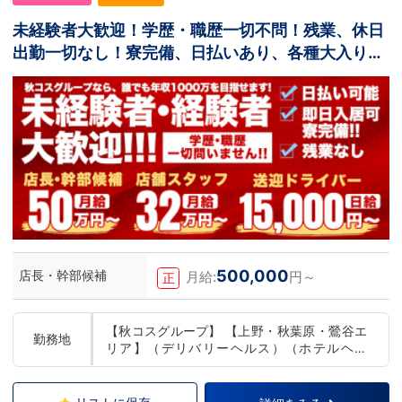
未経験者大歓迎！学歴・職歴一切不問！残業、休日
出勤一切なし！寮完備、日払いあり、各種大入り手
当あり！
500,000
店長・幹部候補
月給:
円～
正
【秋コスグループ】 【上野・秋葉原・鶯谷エ
勤務地
リア】（デリバリーヘルス）（ホテルヘル
ス） 【品川・五反田エリア】（デリバリーヘ
ルス） 【小岩・錦糸町エリア】（店舗型ヘル
ス）（デリバリーヘルス） 【西川口エリア】