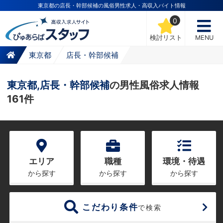
東京都の店長・幹部候補の風俗男性求人・高収入バイト情報
0
検討リスト
MENU
東京都
店長・幹部候補
東京都,店長・幹部候補
の男性風俗求人情報
161件
エリア
職種
環境・待遇
から探す
から探す
から探す
こだわり条件
で検索