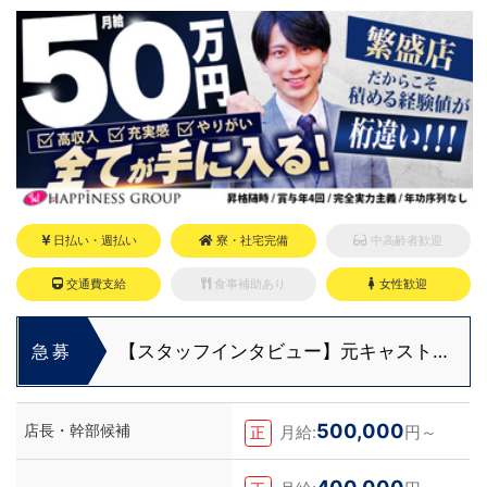
経験OK
もしれません。アナタからのご連絡お待ち
しております。
日払い・週払い
寮・社宅完備
中高齢者歓迎
交通費支給
食事補助あり
女性歓迎
【スタッフインタビュー】元キャストの
急募
佐藤さんが語る“接客にこだわる仕事観”
500,000
店長・幹部候補
月給:
円～
正
400,000