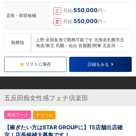
550,000
月給:
円～
正
店長・幹部候補
550,000
月給:
円～
委
上野 全国各地で勤務可能です 北海道札幌市北
勤務地
海道/東北 札幌・仙台 首都圏/関東 五反田・上
野・池袋・新宿・横浜・千葉 中部 浜松・名古
屋 関西 大阪・京都・神戸・奈良 中国/四国 広
島 九州 福岡・熊本
リストに保存
詳細をみる
五反田痴女性感フェチ倶楽部
風俗ワーク
デリヘル
【稼ぎたい方はSTAR GROUPに】15店舗出店確
定！店長候補大募集です！