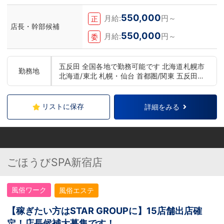
550,000
月給:
円～
正
店長・幹部候補
550,000
月給:
円～
委
五反田 全国各地で勤務可能です 北海道札幌市
勤務地
北海道/東北 札幌・仙台 首都圏/関東 五反田・
上野・池袋・新宿・横浜・千葉 中部 浜松・名
古屋 関西 大阪・京都・神戸・奈良 中国/四国
広島 九州 福岡・熊本
リストに保存
詳細をみる
ごほうびSPA新宿店
風俗ワーク
風俗エステ
【稼ぎたい方はSTAR GROUPに】15店舗出店確
定！店長候補大募集です！