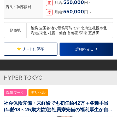
550,000
月給:
円～
正
店長・幹部候補
550,000
月給:
円～
委
池袋 全国各地で勤務可能です 北海道札幌市北
勤務地
海道/東北 札幌・仙台 首都圏/関東 五反田・上
野・池袋・新宿・横浜・千葉 中部 浜松・名古
屋 関西 大阪・京都・神戸・奈良 中国/四国 広
島 九州 福岡・熊本
リストに保存
詳細をみる
HYPER TOKYO
風俗ワーク
デリヘル
社会保険完備・未経験でも初任給42万＋各種手当
(年齢18～25歳大歓迎)社員寮完備の福利厚生が自
慢！