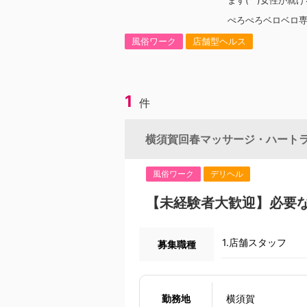
ます(^^)女性が就
して…①店舗スタ
ぺろぺろベロベロ専
す！①店舗スタッ
フと同じようにお
風俗ワーク
店舗型ヘルス
せしています。【
のスケジュール管理
女の子のアフターフ
性の気持ちに寄り
1
に直接関わる業務
件
す。②講習員とは
在籍している女の
ていただきます。
横須賀回春マッサージ・ハート
子の接客・サービ
る女の子とのミー
ント業務※一人ひと
風俗ワーク
デリヘル
握し、悪い部分は
イイとこを最大限
【未経験者大歓迎】必要
き出してあげるこ
ます。①に関して
関してはキャスト
1.店舗スタッフ
募集職種
になります。頑張
事です。大変なこ
せんが、それ以上
す。私達は近い未
生するであろう。
勤務地
横須賀