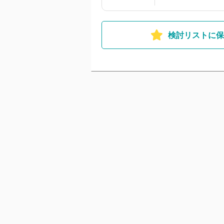
の1番目の女性店長
しませんか？気に
い合わせだけでも是
検討リストに保