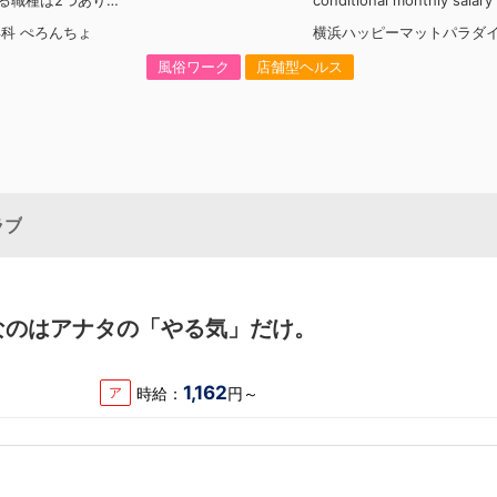
ける職種は2つありま
conditional monthly salary 
ッフ②講習員 で
400,000 yenLanguage all
科 ぺろんちょ
横浜ハッピーマットパラダ
フとは…男性スタッ
roducedMore preferential
店の運営全般をお任
who are fluent in 3 or mo
風俗ワーク
店舗型ヘルス
業務内容】・女の子
es인바운드 대책 철저 공략
・清掃/備品管理・
급 40만엔부터 시작!어학 수
ォロー対応※働く女
개 국어 이상 가능자 우대 
添えるよう、女の子
略無條件月薪 400,000 
が多くなっておりま
津貼能說至少三種語言者優
…入店した女の子や
子の接客指導を行っ
【業務内容】・女の
ラブ
ス指導・在籍してい
ティングやマネジメ
りの得意不得意を把
改善しつつ女の子の
に伸ばし、魅力を引
なのはアナタの「やる気」だけ。
とをお願いしており
は未経験OK！②に
経験がある方が対象
1,162
時給：
円～
ア
る女性を支えるお仕
ともあるかもしれま
にやりがいがありま
来に、女性店長が誕
そう思ってます。こ