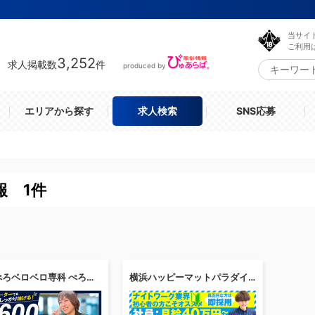
当サイ
ご利用
3,252
求人掲載数
件
produced by
エリアから探す
求人検索
SNS応募
報 1件
ぺろぺろベロベロ専科 ぺろんちょ
横浜ハッピーマットパラダイス