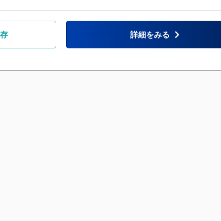
を『アナタ』が目指
なったら気軽にお問
非♪
存
詳細をみる