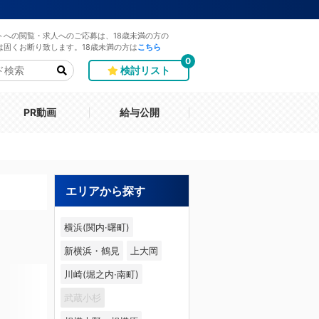
トへの閲覧・求人へのご応募は、18歳未満の方の
は固くお断り致します。18歳未満の方は
こちら
0
検討リスト
PR動画
給与公開
エリアから探す
横浜(関内·曙町)
新横浜・鶴見
上大岡
川崎(堀之内·南町)
武蔵小杉