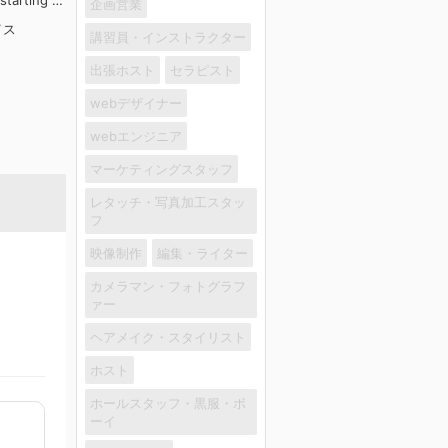
starting at
企画営業
owance int
イス
 for those
講習員・インストラクター
re languag
出張ホスト
セラピスト
무조건 월
당 도입3
webデザイナー
徹底的入站策
日圓起推出語言
webエンジニア
先
マーケティングスタッフ
レタッチ・写真加工スタッ
フ
映像制作
編集・ライター
カメラマン・フォトグラフ
ァー
ヘアメイク・スタイリスト
ホスト
ホールスタッフ・黒服・ボ
ーイ