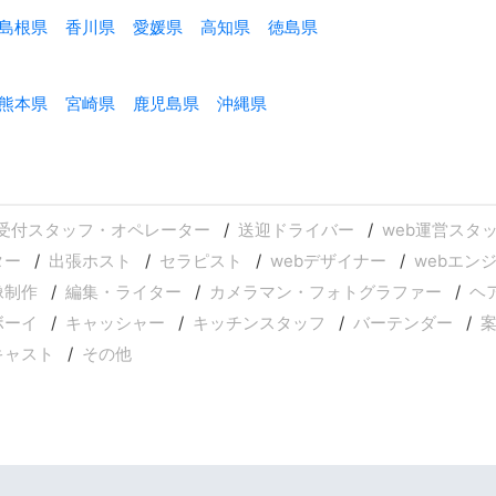
島根県
香川県
愛媛県
高知県
徳島県
熊本県
宮崎県
鹿児島県
沖縄県
受付スタッフ・オペレーター
送迎ドライバー
web運営スタ
ター
出張ホスト
セラピスト
webデザイナー
webエン
像制作
編集・ライター
カメラマン・フォトグラファー
ヘ
ボーイ
キャッシャー
キッチンスタッフ
バーテンダー
キャスト
その他