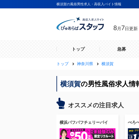
横須賀の風俗男性求人・高収入バイト情報
8
7
月
日更新
トップ
急募
トップ
神奈川県
横須賀
横須賀
の男性風俗求人情
オススメの注目求人
横浜パフパフチェリーパイ