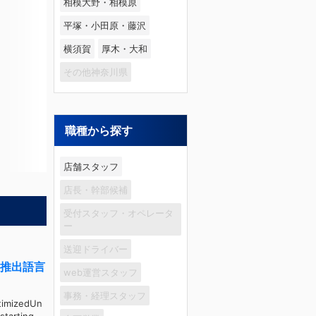
相模大野・相模原
平塚・小田原・藤沢
横須賀
厚木・大和
その他神奈川県
職種から探す
店舗スタッフ
店長・幹部候補
受付スタッフ・オペレータ
ー
送迎ドライバー
ce/推出語言
web運営スタッフ
事務・経理スタッフ
timizedUn