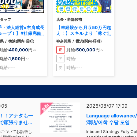
タッフ
店長・幹部候補
手・法人経営×右肩成長
【未経験から月収50万円超
ループ！】#社保完備#
え！】スキルより「稼ぐ意
験歓迎#連休可#昇給・
欲」を全力評価！前職の2倍
県
/
横浜(関内·曙町)
神奈川県
/
横浜(関内·曙町)
査定年4回#寮完備
以上の高収入を掴み取れ！
月給:
400,000
円～
月給:
500,000
円～
正
時給:
1,500
円～
時給:---
ア
時給:---
時給:---
委
急募!
:05
2026/08/07 17:09
！！アナタも一
Language allowan
で頑張りません
津貼/어학 수당 도입
フについてお話致し
Inbound Strategy Fully Op