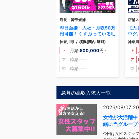
店長・幹部候補
店舗ス
即日面接・入社・月収50万
【大
円可能！くすぶっている時
中グ
間はもう終わり！今の決断
未経
神奈川県
/
横浜(関内·曙町)
神奈川
が、1年後の自分を変える。
昇格
月給:
500,000
円～
正
正
時給:---
ア
ア
時給:---
委
委
急募の高収入求人一覧
急募!
2026/08/07 20
女性が大活躍中
緒に当グループ
か？
今回は女性スタッ