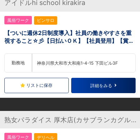
アイドルhi school kirakira
風俗ワーク
ピンサロ
【ついに週休2日制度導入】社員の働きやすさを重
視すること☆彡【日払いＯＫ】【社員登用】【賞与
あり】
勤務地
神奈川県大和市大和南1-4-15 下田ビル3F
リストに保存
詳細をみる
熟女パラダイス 厚木店(カサブランカグルー
プ)
風俗ワーク
デリヘル