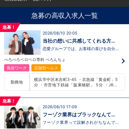
急募の高収入求人一覧
急募！
2026/08/10 20:05
当社の想いに共感してくれる方、
大募集‼
恋愛グループでは、お客様の喜びを自分自
身の喜びに感じられるような人物を求めて
います！・接客が好き・お客様が笑顔にな
ぺろぺろベロベロ専科 ぺろんちょ
ると自分も嬉しい・お客様だけでなく、働
く仲間もキャストさんも笑顔になると嬉し
風俗ワーク
店舗型ヘルス
い・喜んで(楽しんで)もらう為にはどうし
たらいいのか？を考えられる上記のような
横浜市中区末吉町3-45 ・京急線「黄金町」5
方が当グループでは活躍の場を広げていま
勤務地
分 ・市営地下鉄線「阪東橋駅」 5分 ・JR線
す。他にも…・失敗しても諦めない！・と
にかくやる気だけは負けない！・環境を変
「関内駅」15分
えてチャレンジしたい！・とにかくお給料
をあげたい！など。接客業経験がないから
急募！
ダメという事は一切なく、自分の将来のビ
2026/08/10 17:09
ジョンの為にこうしたい！こうなりたい！
と強い意志を持ってる方にも平等にチャン
フーゾク業界はブラックなんて言
スがある職場になっています。その為、未
わせない！！安心して働ける環境
経験からの応募も大歓迎です。今働いてる
フーゾク業界って誤解されがちなんです
先輩方は、異業種から転職してきた方が圧
が、皆さんはどれだけホントの事を知って
をご提案！