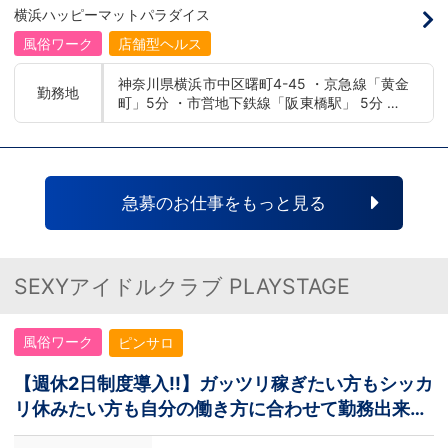
倒的に多いです。「ちょっと求めてる人物
いますか?多くの方が休みがない/拘束時間
横浜ハッピーマットパラダイス
像と自分は違うかも…？」と思う方もいる
が長い(12時間以上は当たり前)/社員に怖
と思います。ですが、よく考えてくださ
い人がいると思っているようです。。。し
風俗ワーク
店舗型ヘルス
い。全てが当てはまる人の方が少ないと思
かし！！！！実はイメージが先行している
います。ココは自分にも当てはまる！で十
だけでこれは本当のお話ではございません
神奈川県横浜市中区曙町4-45 ・京急線「黄金
分なんです。まずは応募して、面接時にあ
(Ｔ▽Ｔ)噂に惑わされないでください。＼
勤務地
町」5分 ・市営地下鉄線「阪東橋駅」 5分 ・J
なたの想いを聞かせてください。その後、
＼それでは説明致します／／恋愛グループ
私たちの想いを説明させていただきます。
とはどんな会社なのか！ ↓ ↓
R線「関内駅」15分
その話の中で共感できるか/出来ないかだ
↓■普通の一般企業と変わりありません。
と思います。ご応募お待ちしておりま
※安心の社会保険完備！しいて違いを言う
す！！
なら扱ってる業種がナイトレジャーってだ
けです。※(暴○団のような）怖い先輩はお
りません。■隔週休2日制or週休2日制（選
急募のお仕事をもっと見る
択可能）■拘束時間は9.5時間（休憩時間
あり）■ハローワークに掲載出来る優良企
業さらには！一般企業よりイイとこがござ
います。●大幅な収入アップが見込める。
●短期間で昇格が出来、頑張り次第ですぐ
SEXYアイドルクラブ PLAYSTAGE
に役職者へ。(一般企業では昇格がゆるや
かでなかなか役職につけない場合
も。。。)●最大年4回昇給あり！●実力主
風俗ワーク
ピンサロ
義のため、経験が少ない未経験者でもチャ
ンスがたくさんある。などなど。働いて損
のない内容となっています。是非ご検討下
【週休2日制度導入!!】ガッツリ稼ぎたい方もシッカ
さいヽ(・∀・)ノ
リ休みたい方も自分の働き方に合わせて勤務出来ま
す