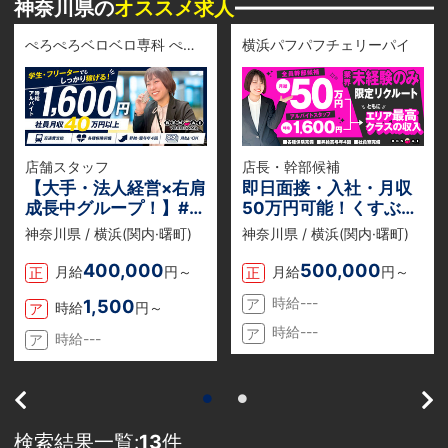
神奈川県の
オススメ求人
ぺろぺろベロベロ専科 ぺろんちょ
横浜パフパフチェリーパイ
店舗スタッフ
店長・幹部候補
【大手・法人経営×右肩
即日面接・入社・月収
成長中グループ！】#社
50万円可能！くすぶっ
保完備#未経験歓迎#連
ている時間はもう終わ
神奈川県 / 横浜(関内·曙町)
神奈川県 / 横浜(関内·曙町)
休可#昇給・昇格査定年
り！今の決断が、1年後
4回#寮完備
の自分を変える。
400,000
500,000
月給
円～
月給
円～
正
正
時給---
1,500
ア
時給
円～
ア
時給---
ア
時給---
ア
検索結果一覧:
13
件