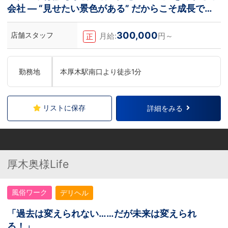
会社 ― “見せたい景色がある” だからこそ成長でき
る
300,000
店舗スタッフ
月給:
円～
正
勤務地
本厚木駅南口より徒歩1分
リストに保存
詳細をみる
厚木奥様Life
風俗ワーク
デリヘル
「過去は変えられない……だが未来は変えられ
る！」