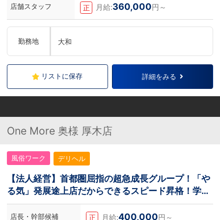
360,000
店舗スタッフ
月給:
円～
正
勤務地
大和
リストに保存
詳細をみる
One More 奥様 厚木店
風俗ワーク
デリヘル
【法人経営】首都圏屈指の超急成長グループ！「や
る気」発展途上店だからできるスピード昇格！学歴
不問！
400,000
店長・幹部候補
月給:
円～
正