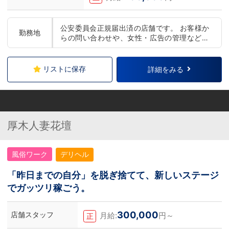
公安委員会正規届出済の店舗です。 お客様か
勤務地
らの問い合わせや、女性・広告の管理など、
店舗運営業務全般と、ドライバーの方には女
性の送迎をお願いしております。
リストに保存
詳細をみる
厚木人妻花壇
風俗ワーク
デリヘル
「昨日までの自分」を脱ぎ捨てて、新しいステージ
でガッツリ稼ごう。
300,000
店舗スタッフ
月給:
円～
正