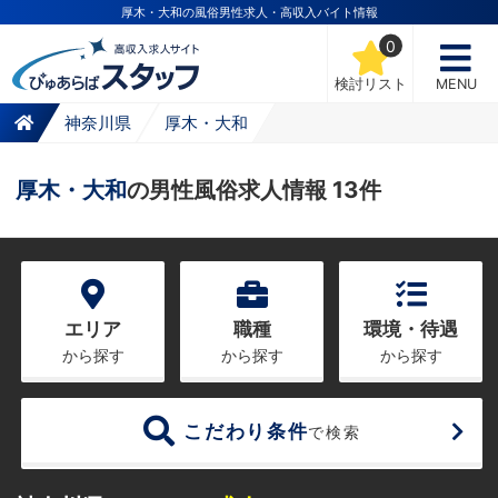
厚木・大和の風俗男性求人・高収入バイト情報
0
検討リスト
MENU
神奈川県
厚木・大和
厚木・大和
の男性風俗求人情報 13件
エリア
職種
環境・待遇
から探す
から探す
から探す
こだわり条件
で検索