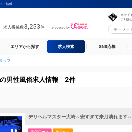
イト情報
当サイ
ご利用
3,253
求人掲載数
件
produced by
エリアから探す
求人検索
SNS応募
タッフ
の男性風俗求人情報 2件
デリヘルマスター大崎～安すぎて来月潰れます～
風俗ワーク
デリヘル