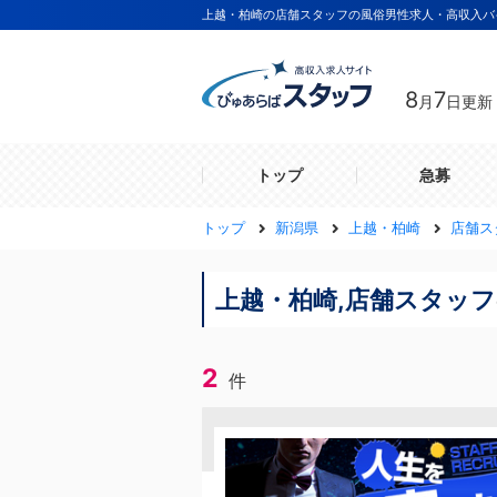
上越・柏崎の店舗スタッフの風俗男性求人・高収入バ
8
7
月
日更新
トップ
急募
トップ
新潟県
上越・柏崎
店舗ス
上越・柏崎,店舗スタッフ
2
件