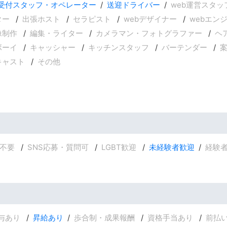
受付スタッフ・オペレーター
送迎ドライバー
web運営スタッ
ター
出張ホスト
セラピスト
webデザイナー
webエン
像制作
編集・ライター
カメラマン・フォトグラファー
ヘ
ボーイ
キャッシャー
キッチンスタッフ
バーテンダー
キャスト
その他
不要
SNS応募・質問可
LGBT歓迎
未経験者歓迎
経験
与あり
昇給あり
歩合制・成果報酬
資格手当あり
前払